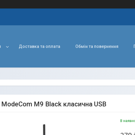
и
Доставка та оплата
Обмін та повернення
ModeCom M9 Black класична USB
В наявн