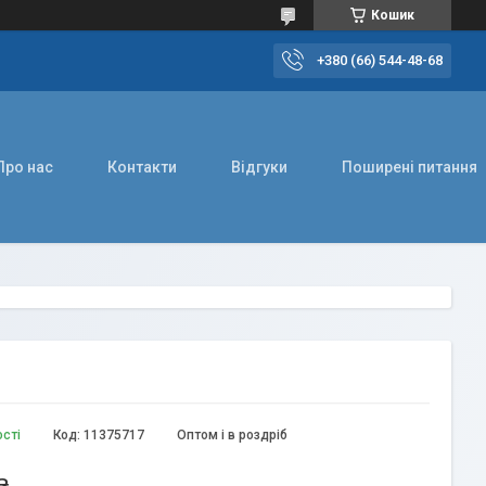
Кошик
+380 (66) 544-48-68
Про нас
Контакти
Відгуки
Поширені питання
ості
Код:
11375717
Оптом і в роздріб