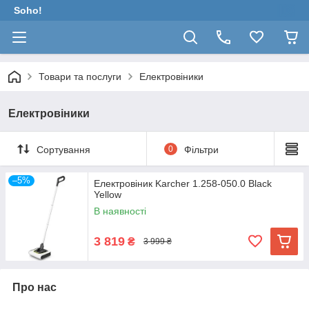
Soho!
Товари та послуги
Електровіники
Електровіники
Сортування
0
Фільтри
–5%
Електровіник Karcher 1.258-050.0 Black
Yellow
В наявності
3 819
₴
3 999 ₴
Про нас