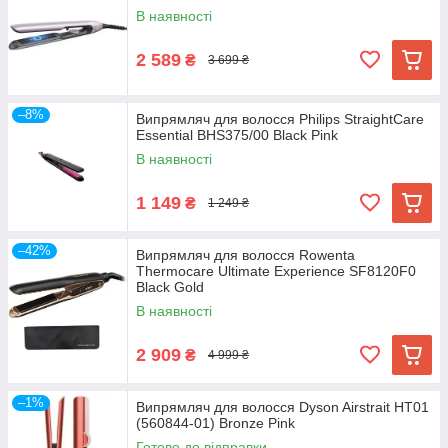
В наявності
2 589
₴
3 699 ₴
–8%
Випрямляч для волосся Philips StraightCare
Essential BHS375/00 Black Pink
В наявності
1 149
₴
1 249 ₴
–42%
Випрямляч для волосся Rowenta
Thermocare Ultimate Experience SF8120F0
Black Gold
В наявності
2 909
₴
4 999 ₴
–1%
Випрямляч для волосся Dyson Airstrait HT01
(560844-01) Bronze Pink
Готово до відправки