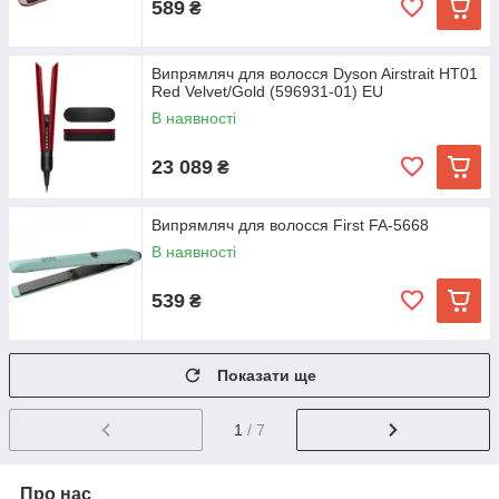
589
₴
Випрямляч для волосся Dyson Airstrait HT01
Red Velvet/Gold (596931-01) EU
В наявності
23 089
₴
Випрямляч для волосся First FA-5668
В наявності
539
₴
Показати ще
1
/ 7
Про нас