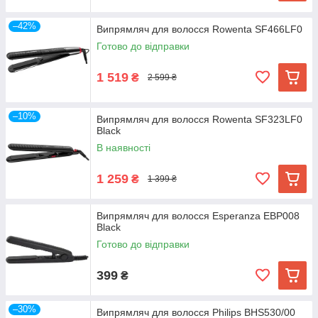
–42%
Випрямляч для волосся Rowenta SF466LF0
Готово до відправки
1 519
₴
2 599 ₴
–10%
Випрямляч для волосся Rowenta SF323LF0
Black
В наявності
1 259
₴
1 399 ₴
Випрямляч для волосся Esperanza EBP008
Black
Готово до відправки
399
₴
–30%
Випрямляч для волосся Philips BHS530/00