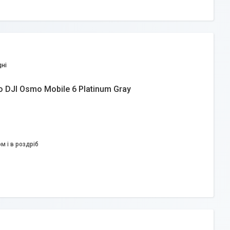
дні
о DJI Osmo Mobile 6 Platinum Gray
м і в роздріб