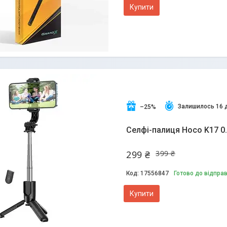
Купити
Залишилось 16 
–25%
Селфі-палиця Hoco K17 0
299 ₴
399 ₴
17556847
Готово до відпра
Купити