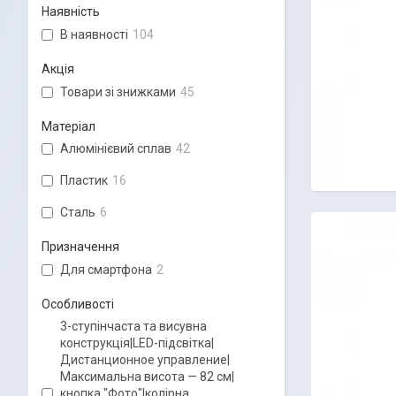
Наявність
В наявності
104
Акція
Товари зі знижками
45
Матеріал
Алюмінієвий сплав
42
Пластик
16
Сталь
6
Призначення
Для смартфона
2
Особливості
3-ступінчаста та висувна
конструкція|LED-підсвітка|
Дистанционное управление|
Максимальна висота — 82 см|
кнопка "Фото"|колірна