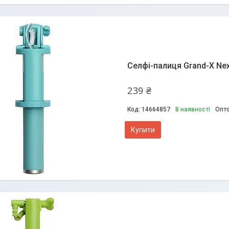
Селфі-палиця Grand-X Nex
239 ₴
14664857
В наявності
Опто
Купити