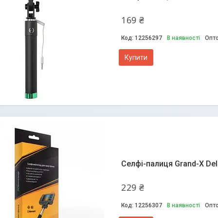
169 ₴
12256297
В наявності
Опто
Купити
Селфі-палиця Grand-X Delu
229 ₴
12256307
В наявності
Опто