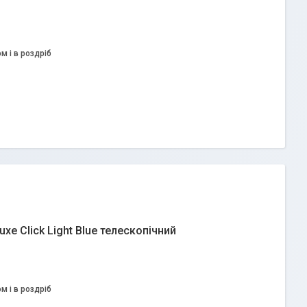
м і в роздріб
xe Click Light Blue телескопічний
м і в роздріб