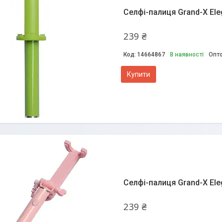
Селфі-палиця Grand-X Eleg
239 ₴
14664867
В наявності
Опто
Купити
Селфі-палиця Grand-X Ele
239 ₴