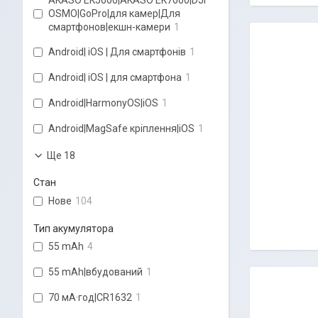
OSMO|GoPro|для камер|Для
смартфонов|екшн-камери
1
Android| iOS | Для смартфонів
1
Android| iOS | для смартфона
1
Android|HarmonyOS|iOS
1
Android|MagSafe кріплення|iOS
1
Ще 18
Стан
Нове
104
Тип акумулятора
55 mAh
4
55 mAh|вбудований
1
70 мА·год|CR1632
1