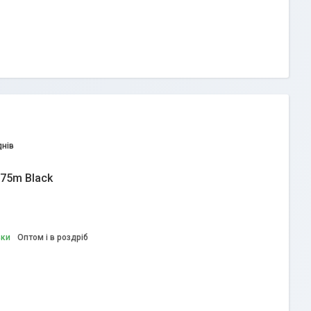
днів
.75m Black
вки
Оптом і в роздріб