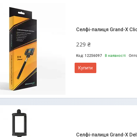
Селфі-палиця Grand-X Cli
229 ₴
12256097
В наявності
Опто
Купити
Селфі-палиця Grand-X Del