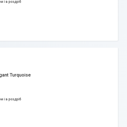
м і в роздріб
gant Turquoise
м і в роздріб