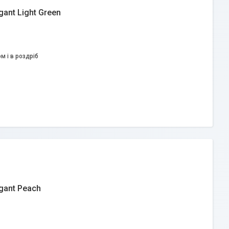
ant Light Green
м і в роздріб
gant Peach