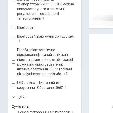
температура: 2700–6500 К|можна
використовувати як штатив|
регулювання яскравості|
телескопічний
1
Bluetooth
1
Bluetooth 4.2|акумулятор 1200 мАг
1
DropStop|автоматичне
відкривання|знімний затискач-
підставка|механічна стабілізація|
можна використовувати як
штатив|обертання 360°|стабільні
ніжки|універсальна різьба 1/4"
1
LED-лампа | Дистанційне
керування | Обертання 360°
1
Ще 28
Сумісність
AKASO EK5000|AKASO EK7000|DJI