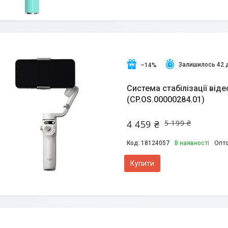
Залишилось 42 
–14%
Система стабілізації віде
(CP.OS.00000284.01)
4 459 ₴
5 199 ₴
18124057
В наявності
Опто
Купити