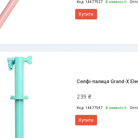
14677527
В наявності
Опто
Купити
Селфі-палиця Grand-X Ele
239 ₴
14677547
В наявності
Опто
Купити