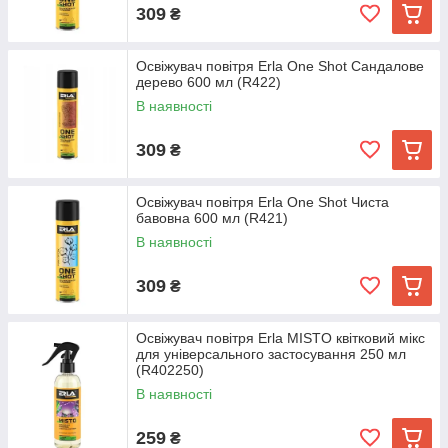
309
₴
Освіжувач повітря Erla One Shot Сандалове
дерево 600 мл (R422)
В наявності
309
₴
Освіжувач повітря Erla One Shot Чиста
бавовна 600 мл (R421)
В наявності
309
₴
Освіжувач повітря Erla MISTO квітковий мікс
для універсального застосування 250 мл
(R402250)
В наявності
259
₴