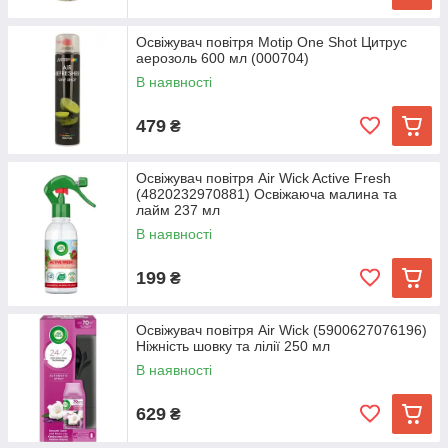
Освіжувач повітря Motip One Shot Цитрус
аерозоль 600 мл (000704)
В наявності
479
₴
Освіжувач повітря Air Wick Active Fresh
(4820232970881) Освіжаюча малина та
лайм 237 мл
В наявності
199
₴
Освіжувач повітря Air Wick (5900627076196)
Ніжність шовку та лілії 250 мл
В наявності
629
₴