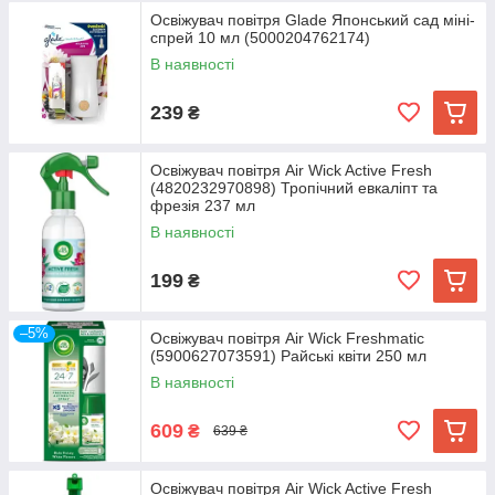
Освіжувач повітря Glade Японський сад міні-
спрей 10 мл (5000204762174)
В наявності
239
₴
Освіжувач повітря Air Wick Active Fresh
(4820232970898) Тропічний евкаліпт та
фрезія 237 мл
В наявності
199
₴
–5%
Освіжувач повітря Air Wick Freshmatic
(5900627073591) Райські квіти 250 мл
В наявності
609
₴
639 ₴
Освіжувач повітря Air Wick Active Fresh