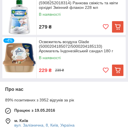
(5908252018314) Ранкова свіжість та квіти
орхідеї Змінний флакон 228 мл
В наявності
279
₴
–4%
Освежитель воздуха Glade
(5000204185072/5000204185133)
Аромагель Індонезійський сандал 180 г
В наявності
229
₴
239 ₴
Про нас
89% позитивних з 3952 відгуків за рік
Працює з 19.05.2016
м. Київ
вул. Залізнична, 8, Київ, Україна