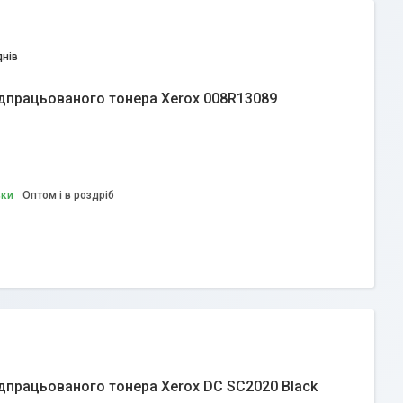
днів
ідпрацьованого тонера Xerox 008R13089
вки
Оптом і в роздріб
ідпрацьованого тонера Xerox DC SC2020 Black