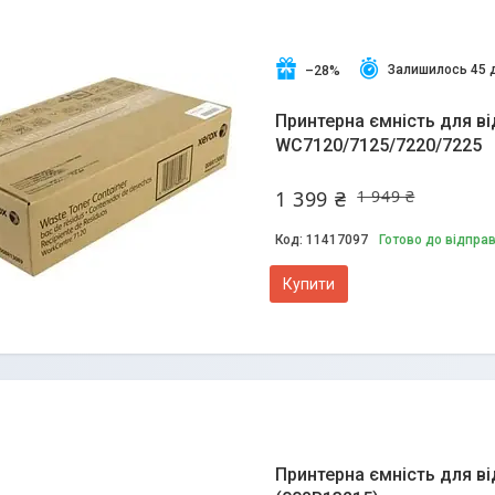
Залишилось 45 
–28%
Принтерна ємність для в
WC7120/7125/7220/7225
1 399 ₴
1 949 ₴
11417097
Готово до відпра
Купити
Принтерна ємність для в