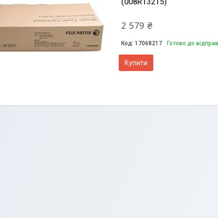
(008R13215)
2 579 ₴
17068217
Готово до відпра
Купити