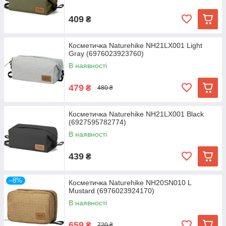
409
₴
Косметичка Naturehike NH21LX001 Light
Gray (6976023923760)
В наявності
479
₴
480 ₴
Косметичка Naturehike NH21LX001 Black
(6927595782774)
В наявності
439
₴
–8%
Косметичка Naturehike NH20SN010 L
Mustard (6976023924170)
В наявності
659
₴
720 ₴