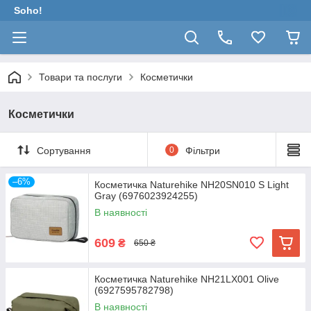
Soho!
Товари та послуги
Косметички
Косметички
Сортування
0
Фільтри
–6%
Косметичка Naturehike NH20SN010 S Light
Gray (6976023924255)
В наявності
609
₴
650 ₴
Косметичка Naturehike NH21LX001 Olive
(6927595782798)
В наявності