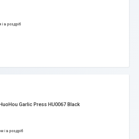
 і в роздріб
HuoHou Garlic Press HU0067 Black
м і в роздріб