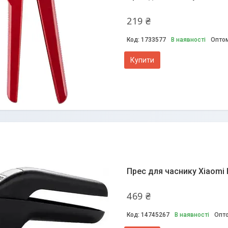
219 ₴
1733577
В наявності
Оптом
Купити
Прес для часнику Xiaomi 
469 ₴
14745267
В наявності
Опто