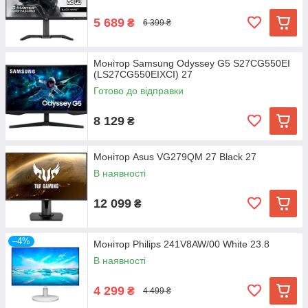
5 689
₴
6 399 ₴
Монітор Samsung Odyssey G5 S27CG550EI
(LS27CG550EIXCI) 27
Готово до відправки
8 129
₴
Монітор Asus VG279QM 27 Black 27
В наявності
12 099
₴
–4%
Монітор Philips 241V8AW/00 White 23.8
В наявності
4 299
₴
4 499 ₴