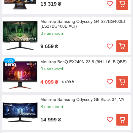
15 319
₴
Монітор Samsung Odyssey G4 S27BG400EI
(LS27BG400EIXCI)
В наявності
9 659
₴
–9%
Монітор BenQ EX240N 23.8 (9H.LL6LB.QBE)
В наявності
4 099
₴
4 499 ₴
Монітор Samsung Odyssey G5 Black 34, VA
В наявності
14 999
₴