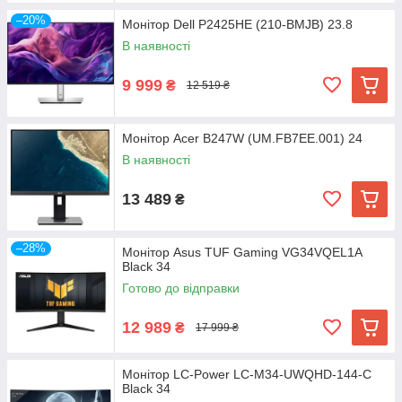
–20%
Монітор Dell P2425HE (210-BMJB) 23.8
В наявності
9 999
₴
12 519 ₴
Монітор Acer B247W (UM.FB7EE.001) 24
В наявності
13 489
₴
–28%
Монітор Asus TUF Gaming VG34VQEL1A
Black 34
Готово до відправки
12 989
₴
17 999 ₴
Монітор LC-Power LC-M34-UWQHD-144-C
Black 34