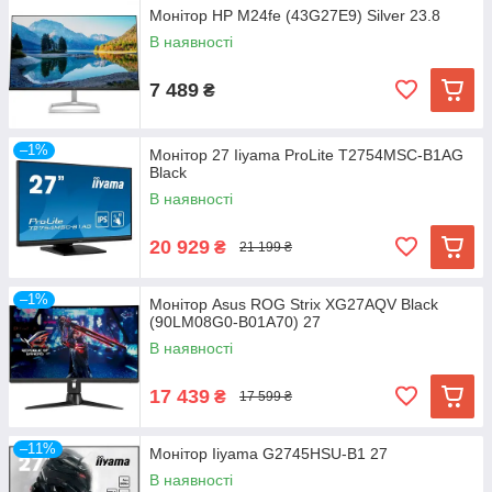
Монітор HP M24fe (43G27E9) Silver 23.8
В наявності
7 489
₴
–1%
Монітор 27 Iiyama ProLite T2754MSC-B1AG
Black
В наявності
20 929
₴
21 199 ₴
–1%
Монітор Asus ROG Strix XG27AQV Black
(90LM08G0-B01A70) 27
В наявності
17 439
₴
17 599 ₴
–11%
Монітор Iiyama G2745HSU-B1 27
В наявності