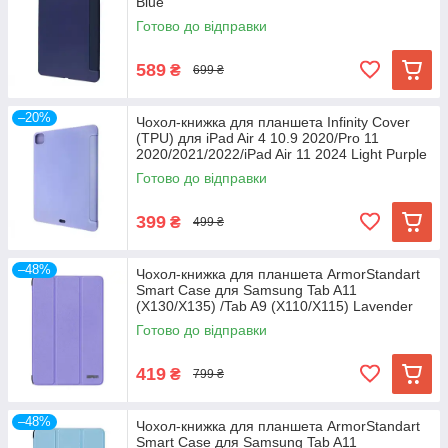
Blue
Готово до відправки
589
₴
699 ₴
–20%
Чохол-книжка для планшета Infinity Cover
(TPU) для iPad Air 4 10.9 2020/Pro 11
2020/2021/2022/iPad Air 11 2024 Light Purple
Готово до відправки
399
₴
499 ₴
–48%
Чохол-книжка для планшета ArmorStandart
Smart Case для Samsung Tab A11
(X130/X135) /Tab A9 (X110/X115) Lavender
(ARM74492)
Готово до відправки
419
₴
799 ₴
–48%
Чохол-книжка для планшета ArmorStandart
Smart Case для Samsung Tab A11