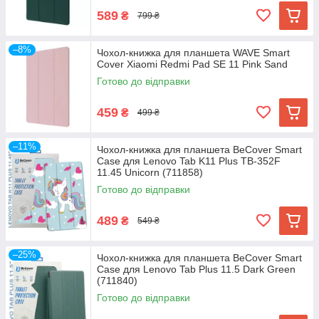
589
₴
799 ₴
–8%
Чохол-книжка для планшета WAVE Smart
Cover Xiaomi Redmi Pad SE 11 Pink Sand
Готово до відправки
459
₴
499 ₴
–11%
Чохол-книжка для планшета BeCover Smart
Case для Lenovo Tab K11 Plus TB-352F
11.45 Unicorn (711858)
Готово до відправки
489
₴
549 ₴
–25%
Чохол-книжка для планшета BeCover Smart
Case для Lenovo Tab Plus 11.5 Dark Green
(711840)
Готово до відправки