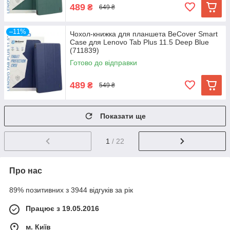
489
₴
649 ₴
–11%
Чохол-книжка для планшета BeCover Smart
Case для Lenovo Tab Plus 11.5 Deep Blue
(711839)
Готово до відправки
489
₴
549 ₴
Показати ще
1
/ 22
Про нас
89% позитивних з 3944 відгуків за рік
Працює з 19.05.2016
м. Київ