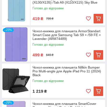
(X130/X135) /Tab A9 (X110/X115) Sky Blue
(ARM74491)
Готово до відправки
419
₴
799 ₴
–23%
Чохол-книжка для планшета ArmorStandart
Smart Case для Samsung Tab S9 + /S9 FE +
Lavender (ARM74489)
Готово до відправки
499
₴
649 ₴
Чохол-книжка для планшета Nillkin Bumper
Pro Multi-angle для Apple iPad Pro 11 (2024)
Black
Готово до відправки
1 219
₴
–29%
Чохол-книжка для планшета SmartCover