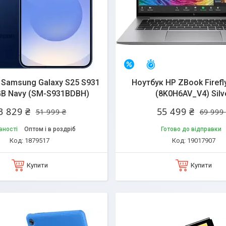
алишилось 24 дні
Залишилось 45 днів
–21%
Samsung Galaxy S25 S931
Ноутбук HP ZBook Firefl
GB Navy (SM-S931BDBH)
(8K0H6AV_V4) Silv
3 829 ₴
55 499 ₴
51 999 ₴
69 999
вності
Оптом і в роздріб
Готово до відправки
1879517
19017907
Купити
Купити