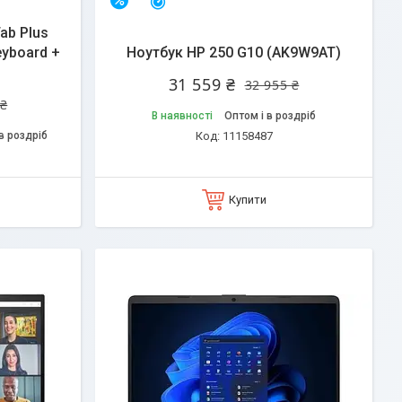
Залишилось 35 днів
–4%
ab Plus
eyboard +
Ноутбук HP 250 G10 (AK9W9AT)
31 559 ₴
32 955 ₴
 ₴
В наявності
Оптом і в роздріб
в роздріб
11158487
Купити