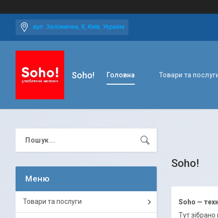
вул. Залізнична, 8, Київ, Україна
Soho!
Головна
Товари та послуг
Soho!
Товари та послуги
Soho — техн
Тут зібрано