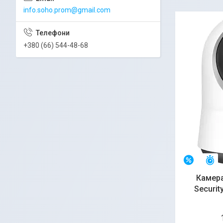
info.soho.prom@gmail.com
+380 (66) 544-48-68
З
–12%
Камера
Securit