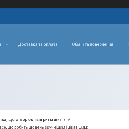
и
Доставка та оплата
Обмін та повернення
іка, що створює твій ритм життя ⚡️
 все, що робить щодень зручнішим і цікавішим: