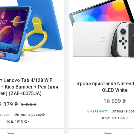
алишилось 45 днів
 Lenovo Tab 4/128 WiFi
Ігрова приставка Nintend
 + Kids Bumper + Pen (для
OLED White
тей) (ZAEH0075UA)
16 609 ₴
8 379 ₴
9 499 ₴
В наявності
Оптом і в ро
вності
Оптом і в роздріб
15619927
1910727