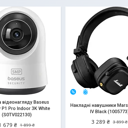
алишилось 40 днів
Залишився 41 день
–16%
 відеонагляду Baseus
Накладні навушники Marsh
y P1 Pro Indoor 3K White
IV Black (1005773
(S0TV022130)
3 289 ₴
3 899 ₴
1 679 ₴
1 899 ₴