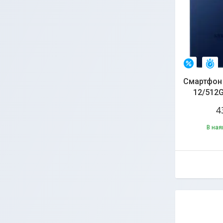
З
–16%
Смартфон 
12/512
4
В ная