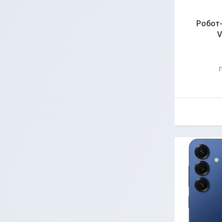
Робот-
V
Г