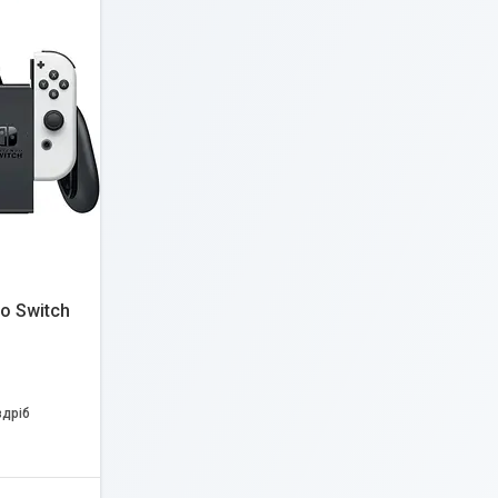
o Switch
здріб