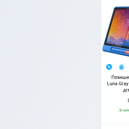
З
–12%
Планшет
Luna Gray
ді
В ная