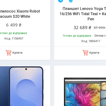
Залишилось 37 днів
–14%
Планшет Lenovo Yoga T
пилосос Xiaomi Robot
16/256 WiFi Tidal Teal + K
acuum S20 White
Pen
6 499 ₴
32 689 ₴
37 999
отово до відправки
Готово до відправки
Оптом і 
1156957
1836417
Купити
Купити