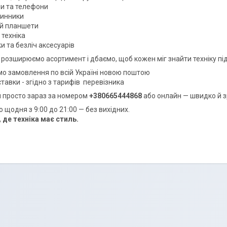
и та телефони
динники
 й планшети
 техніка
и та безліч аксесуарів
 розширюємо асортимент і дбаємо, щоб кожен міг знайти техніку під 
о замовлення по всій Україні новою поштою
ставки - згідно з тарифів перевізника
 просто зараз за номером
+380665444868
або онлайн — швидко й з
 щодня з 9:00 до 21:00 — без вихідних.
 де техніка має стиль.