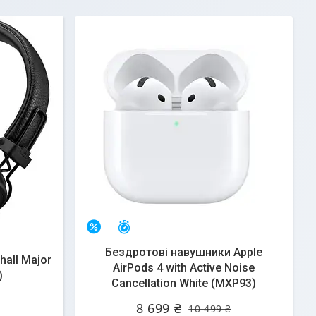
Залишилось 46 днів
–17%
Бездротові навушники Apple
all Major
AirPods 4 with Active Noise
)
Cancellation White (MXP93)
8 699 ₴
10 499 ₴