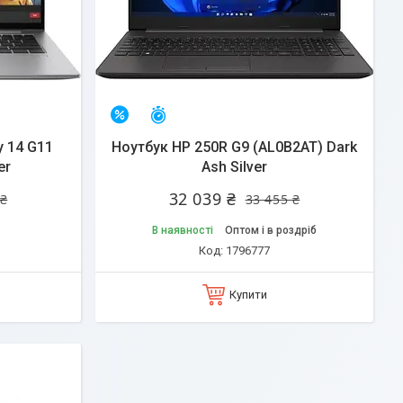
Залишилось 35 днів
–4%
y 14 G11
Ноутбук HP 250R G9 (AL0B2AT) Dark
er
Ash Silver
32 039 ₴
 ₴
33 455 ₴
В наявності
Оптом і в роздріб
1796777
Купити