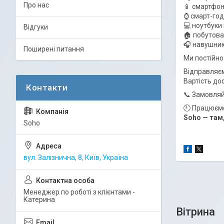
Про нас
📱 смартфон
⌚️ смарт-го
💻 ноутбуки
Відгуки
🏠 побутова
🎧 навушник
Поширені питання
Ми постійно
Відправляєм
Вартість до
📞 Замовляй
🕘 Працюємо
Soho — там,
Soho
вул. Залізнична, 8, Київ, Україна
Менеджер по роботі з клієнтами -
Катерина
Вітрина