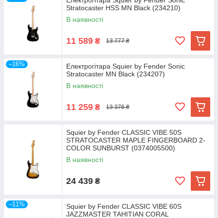
Електрогітара Squier by Fender Sonic
Stratocaster HSS MN Black (234210)
В наявності
11 589
₴
13 777 ₴
–16%
Електрогітара Squier by Fender Sonic
Stratocaster MN Black (234207)
В наявності
11 259
₴
13 376 ₴
Squier by Fender CLASSIC VIBE 50S
STRATOCASTER MAPLE FINGERBOARD 2-
COLOR SUNBURST (0374005500)
В наявності
24 439
₴
–11%
Squier by Fender CLASSIC VIBE 60S
JAZZMASTER TAHITIAN CORAL