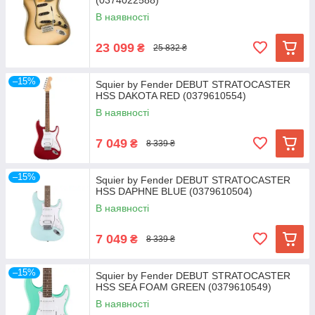
(0374022588)
В наявності
23 099
₴
25 832 ₴
–15%
Squier by Fender DEBUT STRATOCASTER
HSS DAKOTA RED (0379610554)
В наявності
7 049
₴
8 339 ₴
–15%
Squier by Fender DEBUT STRATOCASTER
HSS DAPHNE BLUE (0379610504)
В наявності
7 049
₴
8 339 ₴
–15%
Squier by Fender DEBUT STRATOCASTER
HSS SEA FOAM GREEN (0379610549)
В наявності