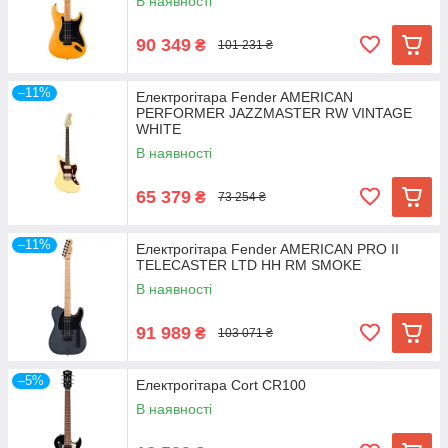
В наявності
90 349
₴
101 231 ₴
–11%
Електрогітара Fender AMERICAN
PERFORMER JAZZMASTER RW VINTAGE
WHITE
В наявності
65 379
₴
73 254 ₴
–11%
Електрогітара Fender AMERICAN PRO II
TELECASTER LTD HH RM SMOKE
В наявності
91 989
₴
103 071 ₴
–5%
Електрогітара Cort CR100
В наявності