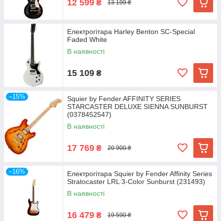
12 599
₴
13 199 ₴
Електрогітара Harley Benton SC-Special
Faded White
В наявності
15 109
₴
–15%
Squier by Fender AFFINITY SERIES
STARCASTER DELUXE SIENNA SUNBURST
(0378452547)
В наявності
17 769
₴
20 900 ₴
–16%
Електрогітара Squier by Fender Affinity Series
Stratocaster LRL 3-Color Sunburst (231493)
В наявності
16 479
₴
19 590 ₴