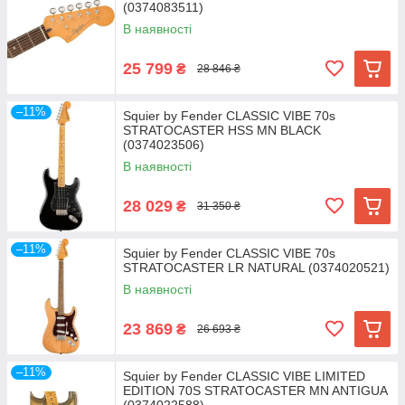
(0374083511)
В наявності
25 799
₴
28 846 ₴
–11%
Squier by Fender CLASSIC VIBE 70s
STRATOCASTER HSS MN BLACK
(0374023506)
В наявності
28 029
₴
31 350 ₴
–11%
Squier by Fender CLASSIC VIBE 70s
STRATOCASTER LR NATURAL (0374020521)
В наявності
23 869
₴
26 693 ₴
–11%
Squier by Fender CLASSIC VIBE LIMITED
EDITION 70S STRATOCASTER MN ANTIGUA