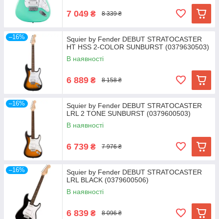
7 049
₴
8 339 ₴
–16%
Squier by Fender DEBUT STRATOCASTER
HT HSS 2-COLOR SUNBURST (0379630503)
В наявності
6 889
₴
8 158 ₴
–16%
Squier by Fender DEBUT STRATOCASTER
LRL 2 TONE SUNBURST (0379600503)
В наявності
6 739
₴
7 976 ₴
–16%
Squier by Fender DEBUT STRATOCASTER
LRL BLACK (0379600506)
В наявності
6 839
₴
8 096 ₴