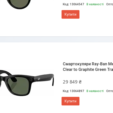
13064547
В наявності
Опто
Купити
Смартокуляри Ray-Ban Met
Clear to Graphite Green T
29 849 ₴
13064897
В наявності
Опто
Купити