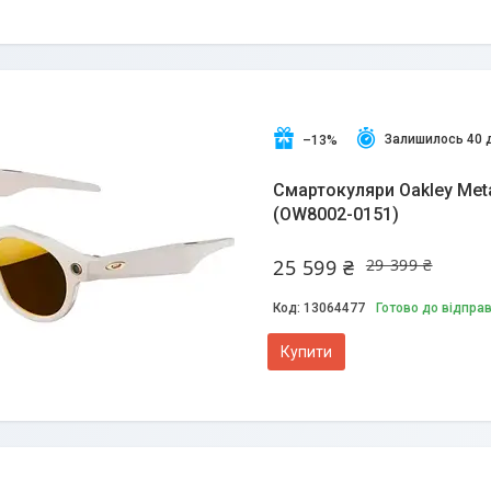
Залишилось 40 
–13%
Смартокуляри Oakley Meta 
(OW8002-0151)
25 599 ₴
29 399 ₴
13064477
Готово до відпра
Купити