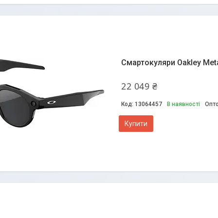
Смартокуляри Oakley Meta
22 049 ₴
13064457
В наявності
Опто
Купити