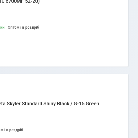
010 6700MF 52-20)
вки
Оптом і в роздріб
 Skyler Standard Shiny Black / G-15 Green
м і в роздріб