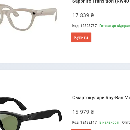
Sapphire Transition (RW4
17 839 ₴
12328787
Готово до відпра
Купити
Смартокуляри Ray-Ban Meta
15 979 ₴
12482147
В наявності
Опто