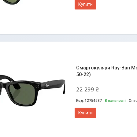
Купити
Смартокуляри Ray-Ban Met
50-22)
22 299 ₴
12754537
В наявності
Опто
Купити