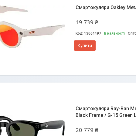
Смартокуляри Oakley Met
19 739 ₴
13064497
В наявності
Опто
Купити
Смартокуляри Ray-Ban Meta
Black Frame / G-15 Green
20 779 ₴