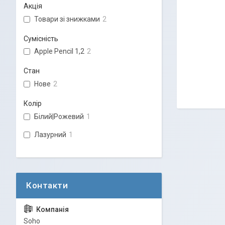
Акція
Товари зі знижками
2
Сумісність
Apple Pencil 1,2
2
Стан
Нове
2
Колір
Білий|Рожевий
1
Лазурний
1
Soho