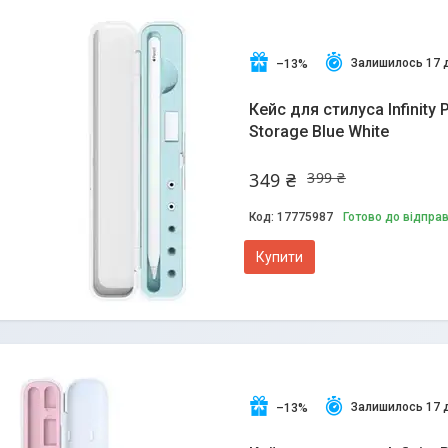
Залишилось 17 
–13%
Кейс для стилуса Infinity 
Storage Blue White
349 ₴
399 ₴
17775987
Готово до відпра
Купити
Залишилось 17 
–13%