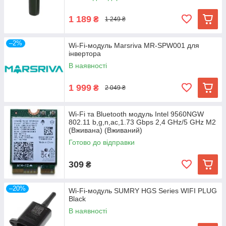
1 189
₴
1 249 ₴
–2%
Wi-Fi-модуль Marsriva MR-SPW001 для
інвертора
В наявності
1 999
₴
2 049 ₴
Wi-Fi та Bluetooth модуль Intel 9560NGW
802.11 b,g,n,ac,1.73 Gbps 2,4 GHz/5 GHz M2
(Вживана) (Вживаний)
Готово до відправки
309
₴
–20%
Wi-Fi-модуль SUMRY HGS Series WIFI PLUG
Black
В наявності