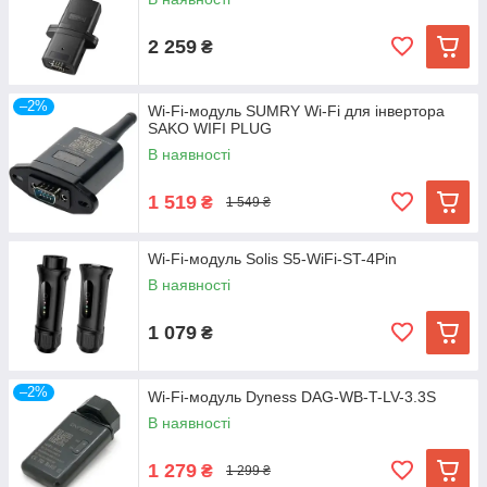
2 259
₴
–2%
Wi-Fi-модуль SUMRY Wi-Fi для інвертора
SAKO WIFI PLUG
В наявності
1 519
₴
1 549 ₴
Wi-Fi-модуль Solis S5-WiFi-ST-4Pin
В наявності
1 079
₴
–2%
Wi-Fi-модуль Dyness DAG-WB-T-LV-3.3S
В наявності
1 279
₴
1 299 ₴