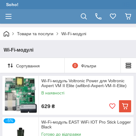
Soho!
Товари та послуги
Wi-Fi-модулі
Wi-Fi-модулі
Сортування
0
Фільтри
Wi-Fi-модуль Voltronic Power для Voltronic
Axpert VM II Elite (wifibrd-Axpert-VM-II-Elite)
В наявності
629
₴
–5%
Wi-Fi-модуль EAST WiFi IOT Pro Stick Logger
Black
Готово до відправки