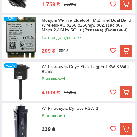
1 759
₴
2 199 ₴
–62%
Модуль Wi-fi та Bluetooth M.2 Intel Dual Band
Wireless-AC 8260 8260ngw 802,11ac 867
Mbps 2,4GHz/ 5GHz (Вживана) (Вживаний)
Готово до відправки
209
₴
550 ₴
–11%
Wi-Fi-модуль Deye Stick Logger LSW-3 WiFi
Black
В наявності
4 009
₴
4 485 ₴
Wi-Fi-модуль Dyness RSW-1
В наявності
239
₴