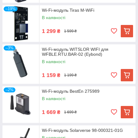
–19%
Wi-Fi-модуль Tiras M-WiFi
В наявності
1 299
₴
1 599 ₴
–3%
Wi-Fi-модуль WITSLOR WIFI для
WFBLE.RTU.BAR-02 (Eybond)
В наявності
1 159
₴
1 199 ₴
–2%
Wi-Fi-модуль BestEn 275989
В наявності
1 669
₴
1 699 ₴
Wi-Fi-модуль Solarverse 98-000321-01G
В наявності