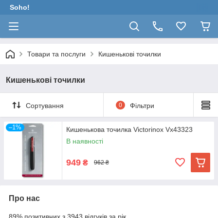
Soho!
Товари та послуги
Кишенькові точилки
Кишенькові точилки
Сортування
0
Фільтри
–1%
Кишенькова точилка Victorinox Vx43323
В наявності
949
₴
962 ₴
Про нас
89% позитивних з 3943 відгуків за рік