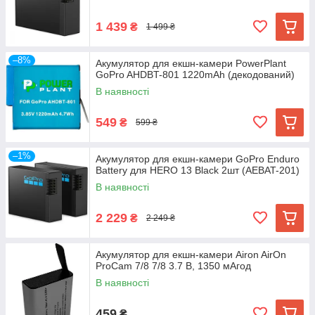
1 439
₴
1 499 ₴
–8%
Акумулятор для екшн-камери PowerPlant
GoPro AHDBT-801 1220mAh (декодований)
В наявності
549
₴
599 ₴
–1%
Акумулятор для екшн-камери GoPro Enduro
Battery для HERO 13 Black 2шт (AEBAT-201)
В наявності
2 229
₴
2 249 ₴
Акумулятор для екшн-камери Airon AirOn
ProCam 7/8 7/8 3.7 В, 1350 мАгод
В наявності
459
₴