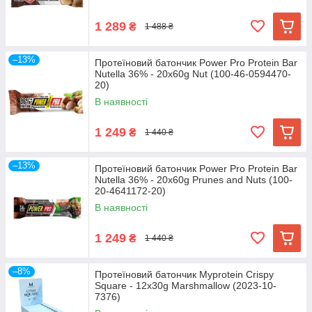
1 289
₴
1 488 ₴
–13%
Протеїновий батончик Power Pro Protein Bar
Nutella 36% - 20x60g Nut (100-46-0594470-
20)
В наявності
1 249
₴
1 440 ₴
–13%
Протеїновий батончик Power Pro Protein Bar
Nutella 36% - 20x60g Prunes and Nuts (100-
20-4641172-20)
В наявності
1 249
₴
1 440 ₴
–8%
Протеїновий батончик Myprotein Crispy
Square - 12x30g Marshmallow (2023-10-
7376)