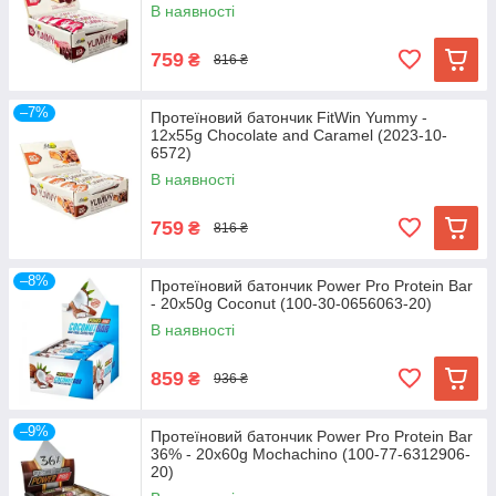
В наявності
759
₴
816 ₴
–7%
Протеїновий батончик FitWin Yummy -
12x55g Chocolate and Caramel (2023-10-
6572)
В наявності
759
₴
816 ₴
–8%
Протеїновий батончик Power Pro Protein Bar
- 20x50g Coconut (100-30-0656063-20)
В наявності
859
₴
936 ₴
–9%
Протеїновий батончик Power Pro Protein Bar
36% - 20x60g Mochachino (100-77-6312906-
20)