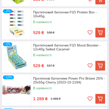
–2%
Протеїновий батончик FIZI Protein Box -
10x45g
В наявності
529
₴
538 ₴
–1%
Протеїновий батончик FIZI Mood Booster -
12x40g Salted Caramel
В наявності
529
₴
537 ₴
–13%
Протеїнові батончики Power Pro Brisee 25% -
20х55g Cherry (2023-10-2194)
В наявності
1 289
₴
1 488 ₴