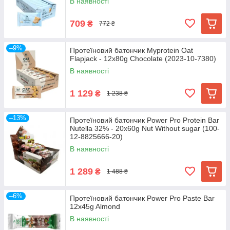
В наявності
709
₴
772 ₴
–9%
Протеїновий батончик Myprotein Oat
Flapjack - 12x80g Chocolate (2023-10-7380)
В наявності
1 129
₴
1 238 ₴
–13%
Протеїновий батончик Power Pro Protein Bar
Nutella 32% - 20x60g Nut Without sugar (100-
12-8825666-20)
В наявності
1 289
₴
1 488 ₴
–6%
Протеїновий батончик Power Pro Paste Bar
12x45g Almond
В наявності