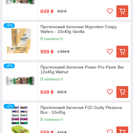
649
₴
692 ₴
–9%
Протеїновий батончик Myprotein Crispy
Wafers - 10x40g Vanilla
В наявності
999
₴
1 094 ₴
–6%
Протеїновий батончик Power Pro Paste Bar
12x45g Walnut
В наявності
649
₴
692 ₴
–2%
Протеїновий батончик FIZI Guilty Pleasure
Box - 10x45g
В наявності
559
₴
572 ₴