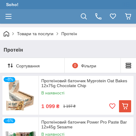
Soho!
Товари та послуги
Протеїн
Протеїн
Сортування
0
Фільтри
–8%
Протеїновий батончик Myprotein Oat Bakes
12x75g Chocolate Chip
В наявності
1 099
₴
1 197 ₴
–6%
Протеїновий батончик Power Pro Paste Bar
12x45g Sesame
В наявності