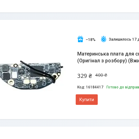
Залишилось 17 
–18%
Материнська плата для с
(Оригінал з розбору) (Вж
329 ₴
400 ₴
16184417
Готово до відпра
Купити