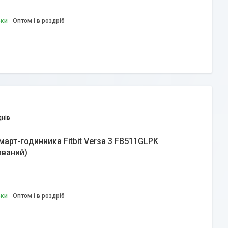
вки
Оптом і в роздріб
днів
арт-годинника Fitbit Versa 3 FB511GLPK
иваний)
вки
Оптом і в роздріб