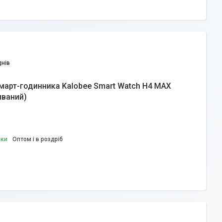
днів
март-годинника Kalobee Smart Watch H4 MAX
иваний)
вки
Оптом і в роздріб