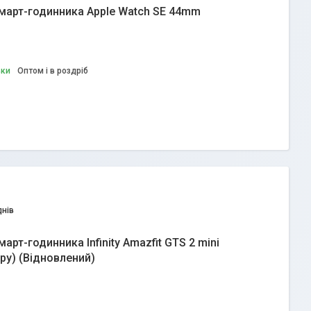
март-годинника Apple Watch SE 44mm
вки
Оптом і в роздріб
днів
рт-годинника Infinity Amazfit GTS 2 mini
ору) (Відновлений)