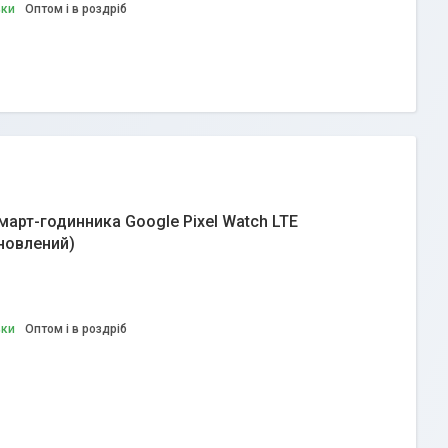
вки
Оптом і в роздріб
арт-годинника Google Pixel Watch LTE
дновлений)
вки
Оптом і в роздріб