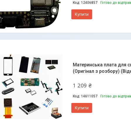
12406857
Готово до відпра
Купити
Материнська плата для см
(Оригінал з розбору) (Ві
1 209 ₴
14611057
Готово до відпра
Купити