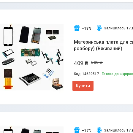
Залишилось 17 
–18%
Материнська плата для см
розбору) (Вживаний)
409 ₴
500 ₴
14639517
Готово до відпра
Купити
Залишилось 17 
–17%