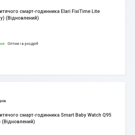
тячого смарт-годинника Elari FixiTime Lite
ру) (Відновлений)
вки
Оптом і в роздріб
днів
итячого смарт-годинника Smart Baby Watch Q95
) (Відновлений)