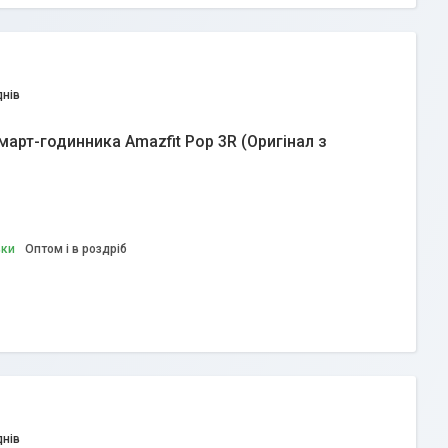
днів
арт-годинника Amazfit Pop 3R (Оригінал з
вки
Оптом і в роздріб
днів