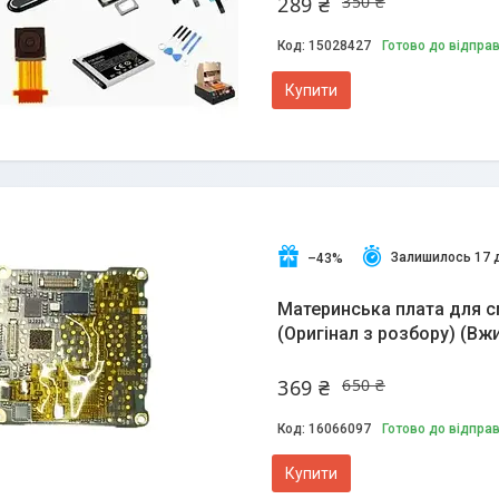
289 ₴
350 ₴
15028427
Готово до відпра
Купити
Залишилось 17 
–43%
Материнська плата для см
(Оригінал з розбору) (Вж
369 ₴
650 ₴
16066097
Готово до відпра
Купити