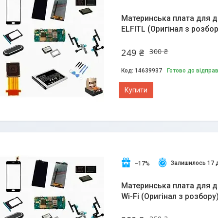
Материнська плата для ди
ELFITL (Оригінал з розбо
249 ₴
300 ₴
14639937
Готово до відпра
Купити
Залишилось 17 
–17%
Материнська плата для д
Wi-Fi (Оригінал з розбору