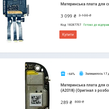
Материнська плата для с
3 099 ₴
3 100 ₴
18287757
Готово до відпра
Купити
Залишилось 17 
–64%
Материнська плата для сма
(A2018) (Оригінал з розб
289 ₴
800 ₴