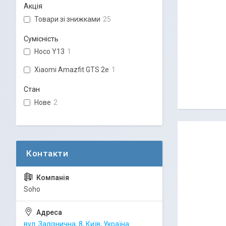
Акція
Товари зі знижками
25
Сумісність
Hoco Y13
1
Xiaomi Amazfit GTS 2e
1
Стан
Нове
2
Soho
вул. Залізнична, 8, Київ, Україна