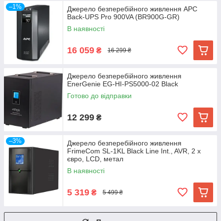
–1%
Джерело безперебійного живлення APC
Back-UPS Pro 900VA (BR900G-GR)
В наявності
16 059
₴
16 299 ₴
Джерело безперебійного живлення
EnerGenie EG-HI-PS5000-02 Black
Готово до відправки
12 299
₴
–3%
Джерело безперебійного живлення
FrimeCom SL-1KL Black Line Int., AVR, 2 x
євро, LCD, метал
В наявності
5 319
₴
5 499 ₴