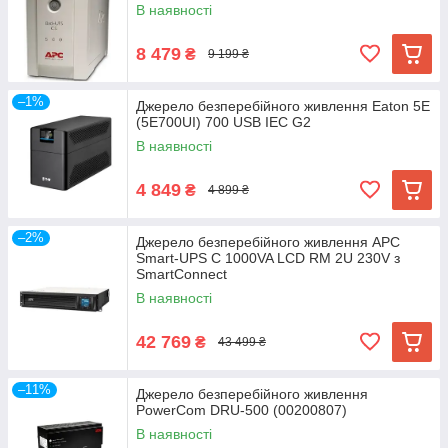
В наявності
8 479
₴
9 199 ₴
–1%
Джерело безперебійного живлення Eaton 5E
(5E700UI) 700 USB IEC G2
В наявності
4 849
₴
4 899 ₴
–2%
Джерело безперебійного живлення APC
Smart-UPS C 1000VA LCD RM 2U 230V з
SmartConnect
В наявності
42 769
₴
43 499 ₴
–11%
Джерело безперебійного живлення
PowerCom DRU-500 (00200807)
В наявності