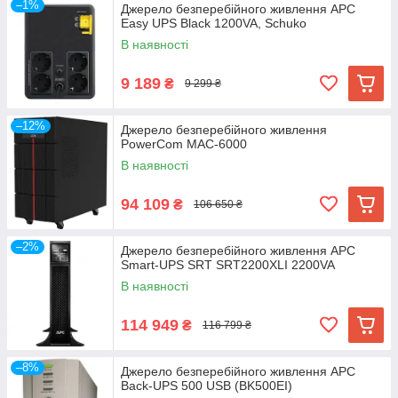
–1%
Джерело безперебійного живлення APC
Easy UPS Black 1200VA, Schuko
В наявності
9 189
₴
9 299 ₴
–12%
Джерело безперебійного живлення
PowerCom MAC-6000
В наявності
94 109
₴
106 650 ₴
–2%
Джерело безперебійного живлення APC
Smart-UPS SRT SRT2200XLI 2200VA
В наявності
114 949
₴
116 799 ₴
–8%
Джерело безперебійного живлення APC
Back-UPS 500 USB (BK500EI)