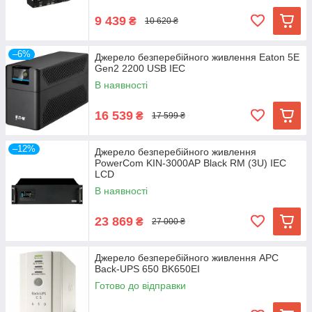
9 439
₴
10 620 ₴
–6%
Джерело безперебійного живлення Eaton 5E
Gen2 2200 USB IEC
В наявності
16 539
₴
17 599 ₴
–12%
Джерело безперебійного живлення
PowerCom KIN-3000AP Black RM (3U) IEC
LCD
В наявності
23 869
₴
27 000 ₴
Джерело безперебійного живлення APC
Back-UPS 650 BK650EI
Готово до відправки