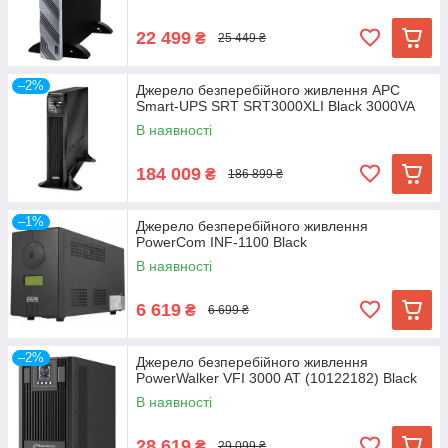
22 499
₴
25 449 ₴
–2%
Джерело безперебійного живлення APC
Smart-UPS SRT SRT3000XLI Black 3000VA
В наявності
184 009
₴
186 899 ₴
–1%
Джерело безперебійного живлення
PowerCom INF-1100 Black
В наявності
6 619
₴
6 699 ₴
–2%
Джерело безперебійного живлення
PowerWalker VFI 3000 AT (10122182) Black
В наявності
28 619
₴
29 099 ₴