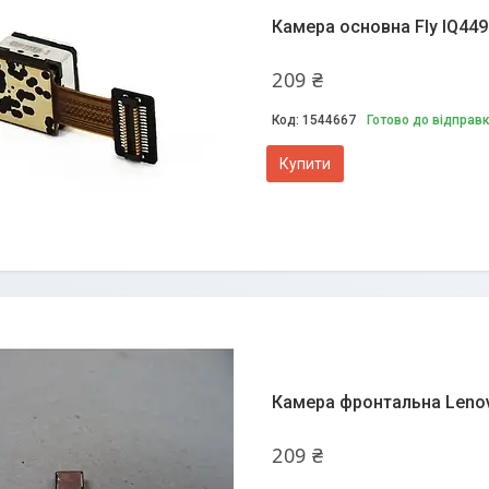
Камера основна Fly IQ4491
209 ₴
1544667
Готово до відправ
Купити
Камера фронтальна Lenovo
209 ₴