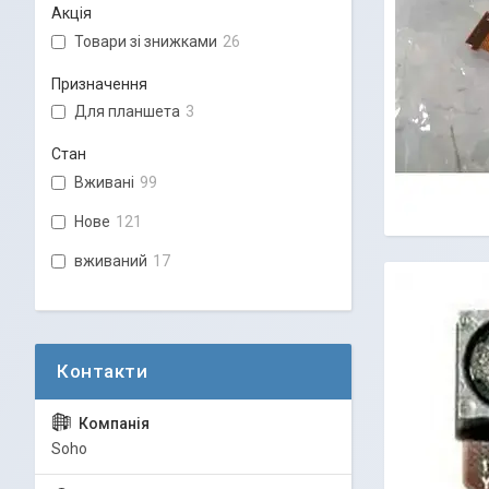
Акція
Товари зі знижками
26
Призначення
Для планшета
3
Стан
Вживані
99
Нове
121
вживаний
17
Soho