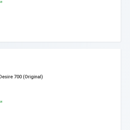
ки
sire 700 (Original)
ки