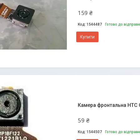
159 ₴
1544487
Готово до відправ
Купити
Камера фронтальна HTC On
59 ₴
1544507
Готово до відправ