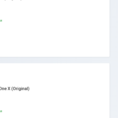
ки
e X (Original)
ки