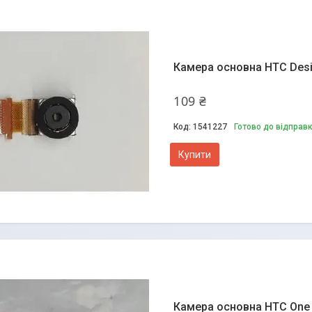
Камера основна HTC Desire
109 ₴
1541227
Готово до відправ
Купити
Камера основна HTC One X