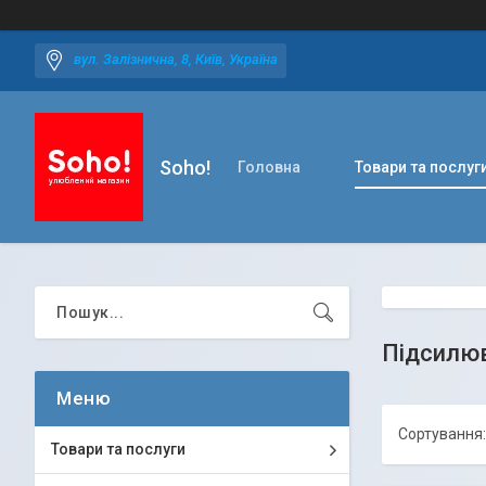
вул. Залізнична, 8, Київ, Україна
Soho!
Головна
Товари та послуг
Підсилюв
Товари та послуги