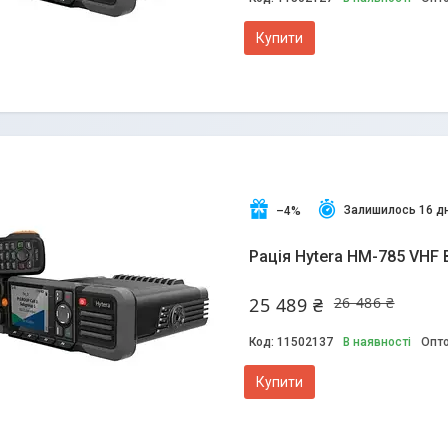
Купити
Залишилось 16 дн
–4%
Рація Hytera HM-785 VHF 
25 489 ₴
26 486 ₴
11502137
В наявності
Опто
Купити