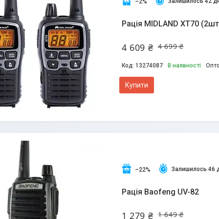
Залишилось 42 дн
–2%
Рація MIDLAND XT70 (2шт
4 609 ₴
4 699 ₴
13274087
В наявності
Опто
Купити
Залишилось 46 
–22%
Рація Baofeng UV-82
1 279 ₴
1 649 ₴