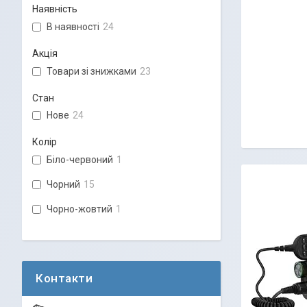
Наявність
В наявності
24
Акція
Товари зі знижками
23
Стан
Нове
24
Колір
Біло-червоний
1
Чорний
15
Чорно-жовтий
1