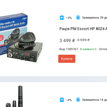
Залишилось 39 дн
–3%
Рація PNI Escort HP 8024 
3 499 ₴
3 599 ₴
1305767
В наявності
Оптом
Купити
Залишилось 16 дн
–4%