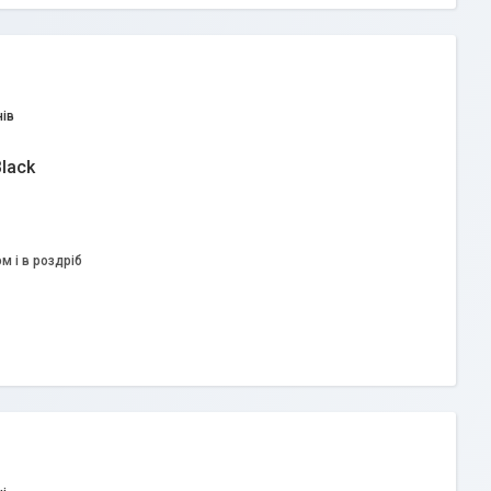
ів
lack
м і в роздріб