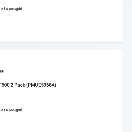
м і в роздріб
ів
 T800 2 Pack (PMUE5368A)
м і в роздріб