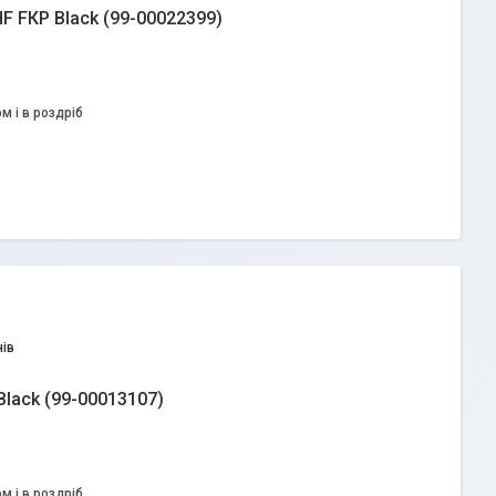
F FКР Black (99-00022399)
м і в роздріб
ів
Black (99-00013107)
м і в роздріб