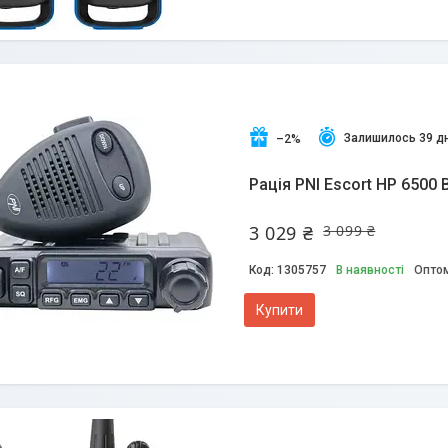
Залишилось 39 дн
–2%
Рація PNI Escort HP 6500 
3 029 ₴
3 099 ₴
1305757
В наявності
Оптом
Купити