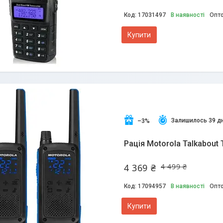
17031497
В наявності
Опто
Купити
Залишилось 39 дн
–3%
Рація Motorola Talkabout
4 369 ₴
4 499 ₴
17094957
В наявності
Опто
Купити