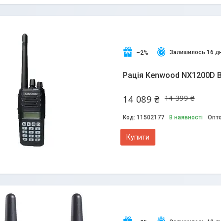
Залишилось 16 дн
–2%
Рація Kenwood NX1200D B
14 089 ₴
14 399 ₴
11502177
В наявності
Опто
Купити