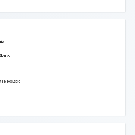
ів
Black
 і в роздріб