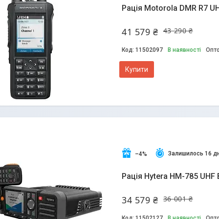
Рація Motorola DMR R7 UH
41 579 ₴
43 290 ₴
11502097
В наявності
Опто
Купити
Залишилось 16 дн
–4%
Рація Hytera HM-785 UHF 
34 579 ₴
36 001 ₴
11502127
В наявності
Опто