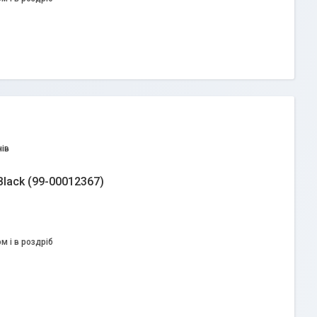
ів
Black (99-00012367)
м і в роздріб