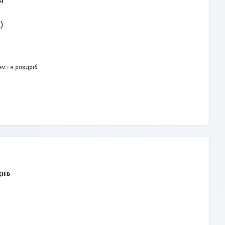
і
)
м і в роздріб
днів