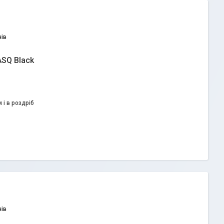
ів
ASQ Black
 і в роздріб
ів