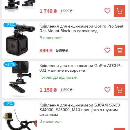
1 749
₴
1 999 ₴
–31%
Кріплення для екшн-камери GoPro Pro Seat
Rail Mount Black на велосипед
В наявності
899
₴
1 309 ₴
–17%
Кріплення для екшн-камери GoPro ATCLP-
001 магнітне поворотне
Готово до відправки
1 159
₴
1 399 ₴
–2%
Кріплення для екшн-камери SJCAM SJ-39
SJ4000, SJ5000, M10 прищіпка з гнучким
штативом
В наявності