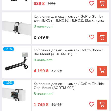
639
₴
650 ₴
Кріплення для екшн-камери GoPro Gumby
для HERO9, HERO10, HERO11 Black гнучке
В наявності
2 749
₴
–21%
Кріплення для екшн-камери GoPro Boom +
Bar Mount (AEXTM-011)
В наявності
4 199
₴
5 299 ₴
–19%
Кріплення для екшн-камери GoPro Flexible
Grip Mount (AGRTM-002)
В наявності
1 749
₴
2 149 ₴