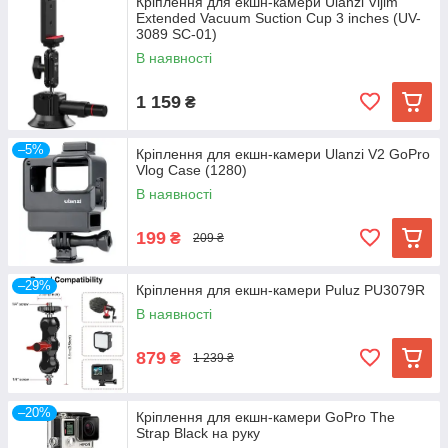
Кріплення для екшн-камери Ulanzi Vijim
Extended Vacuum Suction Cup 3 inches (UV-
3089 SC-01)
В наявності
1 159
₴
–5%
Кріплення для екшн-камери Ulanzi V2 GoPro
Vlog Case (1280)
В наявності
199
₴
209 ₴
–29%
Кріплення для екшн-камери Puluz PU3079R
В наявності
879
₴
1 239 ₴
–20%
Кріплення для екшн-камери GoPro The
Strap Black на руку