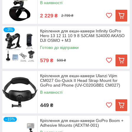
В наявності
2 229
₴
2 799 ₴
–3%
Кріплення для екшн-камери Infinity GoPro
Hero 13 12 11 10 9 8 SJCAM SJ4000 AKASO
DJI OSMO + МЗ
Готово до відправки
579
₴
599 ₴
Кріплення для екшн-камери Ulanzi Vijim
CM027 Go-Quick II Head Strap Mount for
GoPro and Phone (UV-C020GBB1 CM027)
В наявності
449
₴
–15%
Кріплення для екшн-камери GoPro Boom +
Adhesive Mounts (AEXTM-001)