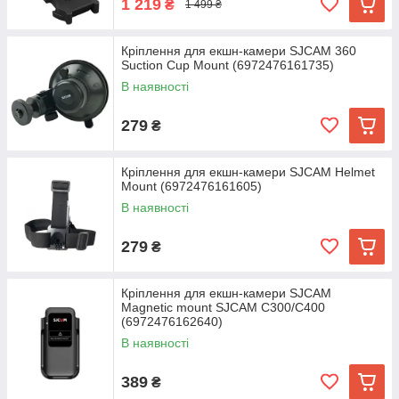
1 219
₴
1 499 ₴
Кріплення для екшн-камери SJCAM 360
Suction Cup Mount (6972476161735)
В наявності
279
₴
Кріплення для екшн-камери SJCAM Helmet
Mount (6972476161605)
В наявності
279
₴
Кріплення для екшн-камери SJCAM
Magnetic mount SJCAM C300/C400
(6972476162640)
В наявності
389
₴