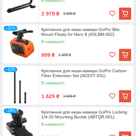
В наявності
2 979
₴
3 499 ₴
–31%
Кріплення для екшн-камери GoPro Bite
Mount Floaty for Hero 8 (ASLBM-002)
В наявності
899
₴
1 309 ₴
–12%
Кріплення для екшн-камери GoPro Carbon
Fiber Extension Set (ACEXT-031)
В наявності
1 629
₴
1 849 ₴
–19%
Кріплення для екшн-камери GoPro Locking
1/4-20 Mounting Buckle (ABTQR-001)
В наявності