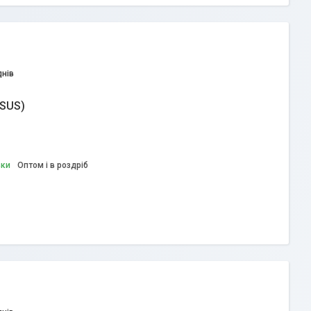
днів
ASUS)
вки
Оптом і в роздріб