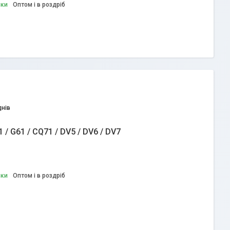
вки
Оптом і в роздріб
днів
 / G61 / CQ71 / DV5 / DV6 / DV7
вки
Оптом і в роздріб