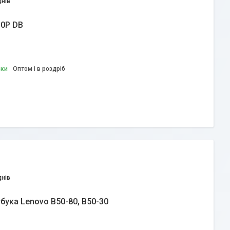
днів
30P DB
вки
Оптом і в роздріб
днів
бука Lenovo B50-80, B50-30