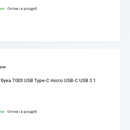
вки
Оптом і в роздріб
днів
бука T003 USB Type-C micro USB-C USB 3.1
вки
Оптом і в роздріб