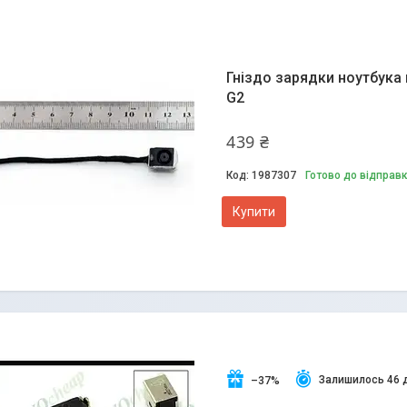
Гніздо зарядки ноутбука н
G2
439 ₴
1987307
Готово до відправ
Купити
Залишилось 46 
–37%