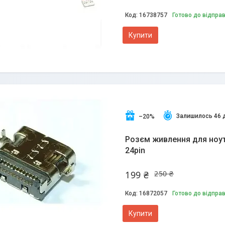
16738757
Готово до відпра
Купити
Залишилось 46 
–20%
Розєм живлення для ноут
24pin
199 ₴
250 ₴
16872057
Готово до відпра
Купити