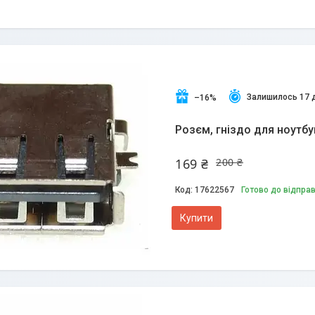
Залишилось 17 
–16%
Розєм, гніздо для ноутбу
169 ₴
200 ₴
17622567
Готово до відпра
Купити