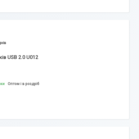
днів
ків USB 2.0 U012
вки
Оптом і в роздріб