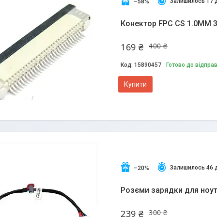
Залишилось 17 
–58%
Конектор FPC CS 1.0MM 
169 ₴
400 ₴
15890457
Готово до відпра
Купити
Залишилось 46 
–20%
Розєми зарядки для ноут
239 ₴
300 ₴