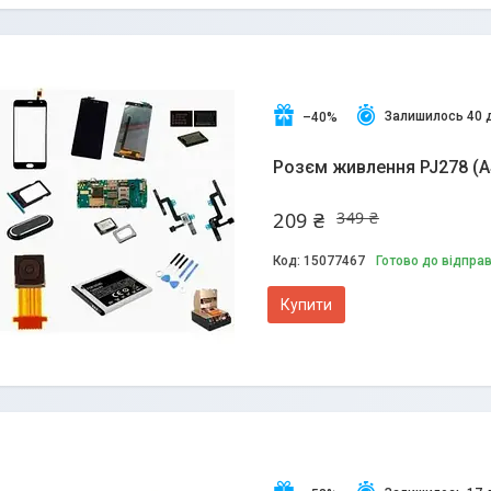
Залишилось 40 
–40%
Розєм живлення PJ278 (
209 ₴
349 ₴
15077467
Готово до відпра
Купити