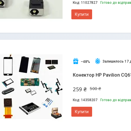
11027827
Готово до відпра
Купити
Залишилось 17 
–48%
Конектор HP Pavilion CQ61
259 ₴
500 ₴
14358207
Готово до відпра
Купити