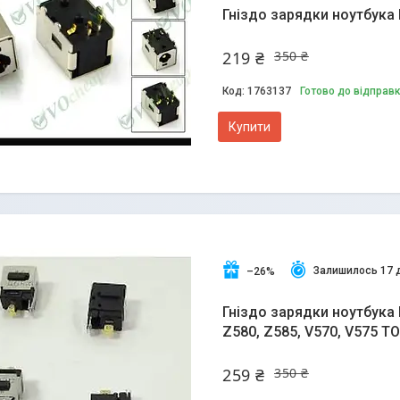
Гніздо зарядки ноутбука 
219 ₴
350 ₴
1763137
Готово до відправ
Купити
Залишилось 17 
–26%
Гніздо зарядки ноутбука 
Z580, Z585, V570, V575 T
259 ₴
350 ₴