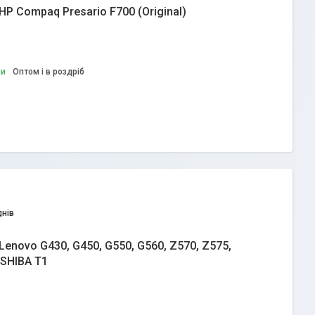
HP Compaq Presario F700 (Original)
ки
Оптом і в роздріб
днів
Lenovo G430, G450, G550, G560, Z570, Z575,
OSHIBA T1