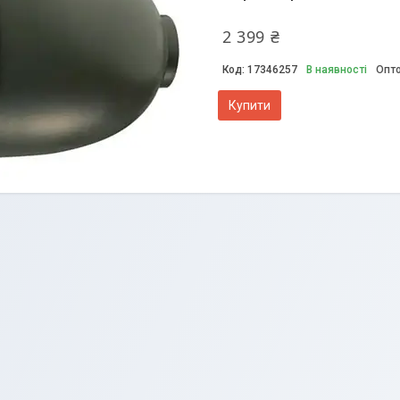
2 399 ₴
17346257
В наявності
Опто
Купити