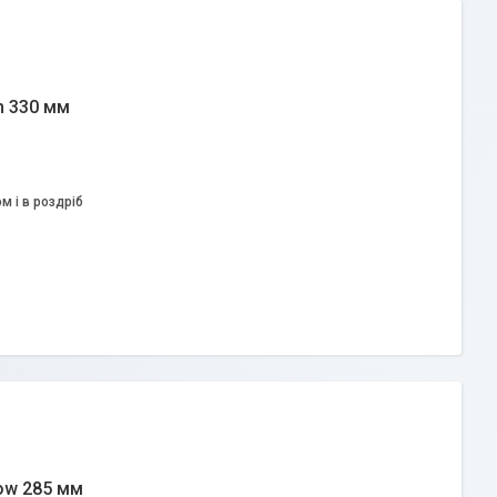
m 330 мм
м і в роздріб
row 285 мм