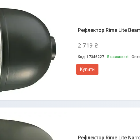
Рефлектор Rime Lite Bea
2 719 ₴
17346227
В наявності
Опто
Купити
Рефлектор Rime Lite Nar