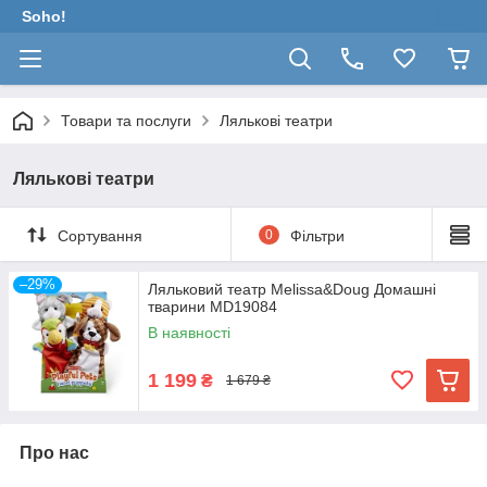
Soho!
Товари та послуги
Лялькові театри
Лялькові театри
Сортування
0
Фільтри
–29%
Ляльковий театр Melissa&Doug Домашні
тварини MD19084
В наявності
1 199
₴
1 679 ₴
Про нас