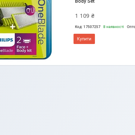
Body Set
1 109 ₴
17507257
В наявності
Опто
Купити