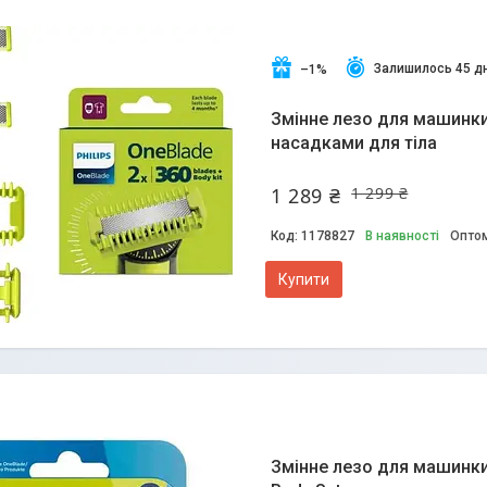
Залишилось 45 дн
–1%
Змінне лезо для машинки 
насадками для тіла
1 289 ₴
1 299 ₴
1178827
В наявності
Оптом
Купити
Змінне лезо для машинки 