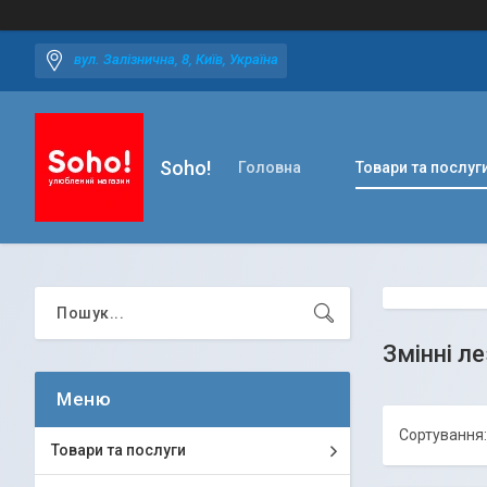
вул. Залізнична, 8, Київ, Україна
Soho!
Головна
Товари та послуг
Змінні л
Товари та послуги