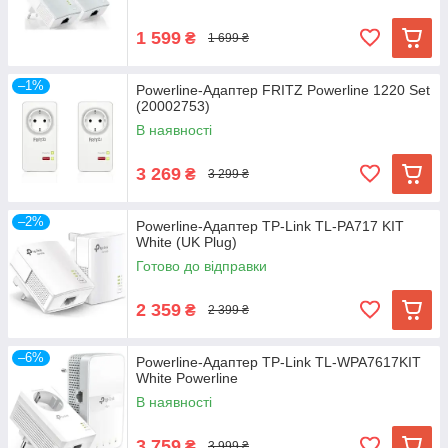
1 599
₴
1 699 ₴
–1%
Powerline-Адаптер FRITZ Powerline 1220 Set
(20002753)
В наявності
3 269
₴
3 299 ₴
–2%
Powerline-Адаптер TP-Link TL-PA717 KIT
White (UK Plug)
Готово до відправки
2 359
₴
2 399 ₴
–6%
Powerline-Адаптер TP-Link TL-WPA7617KIT
White Powerline
В наявності
3 759
₴
3 999 ₴