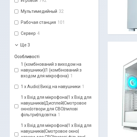
Игровой
792
Мультимедийный
32
Рабочая станция
101
Сервер
4
Ще 3
Особливості
1 (комбінований з виходом на
навушники)|1 (комбінований з
входом для мікрофона)
1
1 x Audio| Вихід на навушники
1
1 х Вхід для мікрофона|1 х Вхід для
навушників|Дисплей|Смотровое
окно|отвори для СВО|пилові
фільтри|підсвітка
1
1 х Вхід для мікрофона|1 х Вхід для
навушників|Смотровое окно|