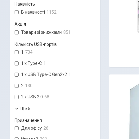
Наявність
В наявності
1152
Акція
Товари зі знижками
851
Кількість USB-портів
1
734
1 x Type-C
1
1 x USB Type-C Gen2x2
1
2
130
2 x USB 2.0
68
Ще 5
Призначення
Для офісу
26