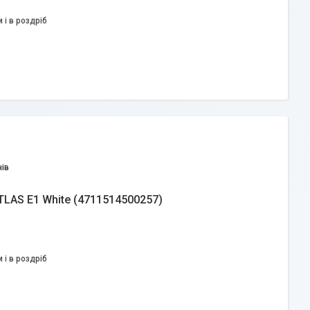
 і в роздріб
ів
TLAS E1 White (4711514500257)
 і в роздріб