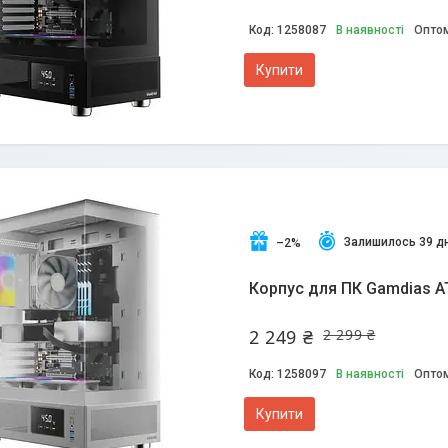
1258087
В наявності
Оптом
Купити
Залишилось 39 дн
–2%
Корпус для ПК Gamdias A
2 249 ₴
2 299 ₴
1258097
В наявності
Оптом
Купити