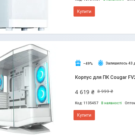
Купити
Залишилось 43 
–49%
Корпус для ПК Cougar FV
4 619 ₴
8 999 ₴
1135457
В наявності
Оптом
Купити