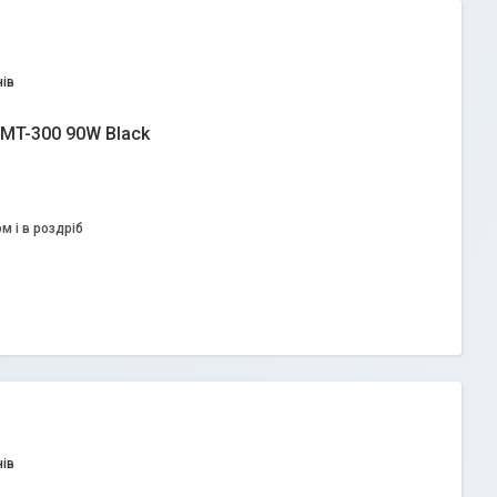
ів
MT-300 90W Black
м і в роздріб
ів