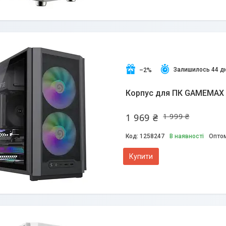
Залишилось 44 дн
–2%
Корпус для ПК GAMEMAX 
1 969 ₴
1 999 ₴
1258247
В наявності
Оптом
Купити