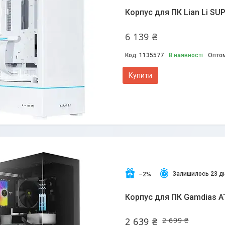
Корпус для ПК Lian Li SU
6 139 ₴
1135577
В наявності
Оптом
Купити
Залишилось 23 дн
–2%
Корпус для ПК Gamdias A
2 639 ₴
2 699 ₴