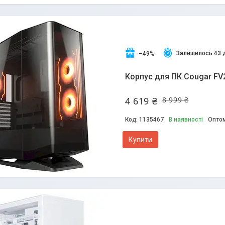
Залишилось 43 
–49%
Корпус для ПК Cougar FV
4 619 ₴
8 999 ₴
1135467
В наявності
Оптом
Купити