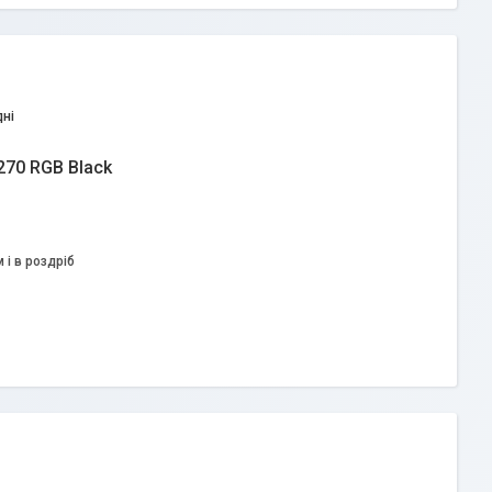
дні
270 RGB Black
 і в роздріб