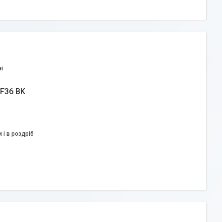
і
F36 BK
 і в роздріб