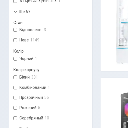
ATX|m-ATX|mini-ITX
1
Ще 67
Стан
Відновлене
3
Нове
1149
Колір
Чорний
1
Колір корпусу
Білий
331
Комбінований
1
Прозрачный
56
Рожевий
5
Серебряный
10