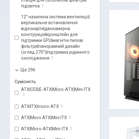
отвори для СВО|пилові фільтри|
підсвітка
1
12° нахилена система вентиляції|
вертикальне встановлення
відеокарти|двокамерна
конструкція|кронштейн для
підтримки GPU|магнітні пилові
фільтри|панорамний дизайн
(огляд 270°)|підтримка рідинного
охолодження
1
Ще 296
Сумісність
ATX|CEB|E-ATX|Micro-ATX|Mini-ITX
1
ATX|ITX|micro-ATX
1
ATX|Micro ATX|Mini ITX
1
ATX|Micro-ATX|Mini-ITX
1