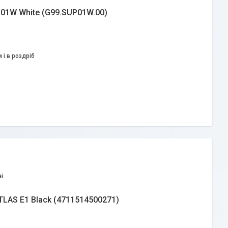
P01W White (G99.SUP01W.00)
 і в роздріб
і
TLAS E1 Black (4711514500271)