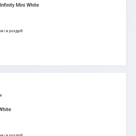
finity Mini White
м і в роздріб
і
White
м і в роздріб