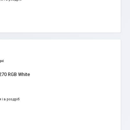
дні
270 RGB White
 і в роздріб