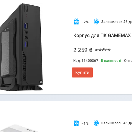
Залишилось 46 дн
–2%
Корпус для ПК GAMEMAX 
2 259 ₴
2 299 ₴
11400367
В наявності
Опто
Купити
Залишилось 46 дн
–1%