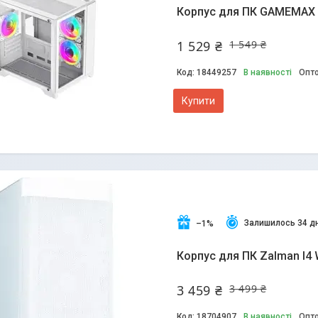
Корпус для ПК GAMEMAX In
1 529 ₴
1 549 ₴
18449257
В наявності
Опто
Купити
Залишилось 34 дн
–1%
Корпус для ПК Zalman I4 
3 459 ₴
3 499 ₴
18704907
В наявності
Опто