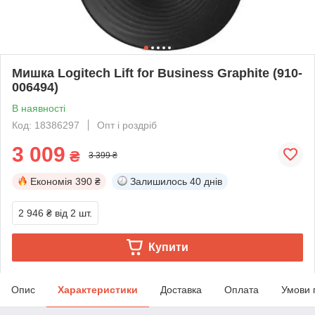
Мишка Logitech Lift for Business Graphite (910-
006494)
В наявності
Код: 18386297
Опт і роздріб
3 009
₴
3 399 ₴
Економія
390 ₴
Залишилось
40 днів
2 946 ₴
від 2 шт.
Купити
Опис
Характеристики
Доставка
Оплата
Умови 