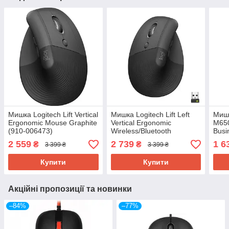
Мишка Logitech Lift Vertical
Мишка Logitech Lift Left
Мишк
Ergonomic Mouse Graphite
Vertical Ergonomic
M650
(910-006473)
Wireless/Bluetooth
Busi
Graphite (910-006474)
2 559
2 739
1 6
₴
₴
3 399 ₴
3 399 ₴
Купити
Купити
Акційні пропозиції та новинки
–84%
–77%