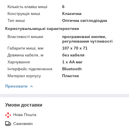
Кількість клавіш миші
6
Конструкція миші
Класична
Тип миші
Оптична світлодіодна
Користувальницькі характеристики
Властивості мишки
програмовані кнопки,
регулювання чутливості
Габарити миші, мм
107 х 70 х 71
Довжина кабеля, м
без кабеля
Харчування
1 х AA маг
Інтерфейс підключення
Bluetooth
Матеріал корпусу
Пластик
Приховати
Умови доставки
Нова Пошта
Самовивіз