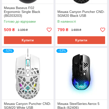
Мишка Baseus F02
Ergonomic Single Black
Мишка Canyon Puncher CND-
(B0203203)
SGM20 Black USB
Готово до відправки
В наявності
509
799
₴
₴
1 199 ₴
1 699 ₴
Купити
Купити
–53%
–53%
Мишка Canyon Puncher CND-
Мишка SteelSeries Aerox 5
SGM20 White USB
Black (62406)