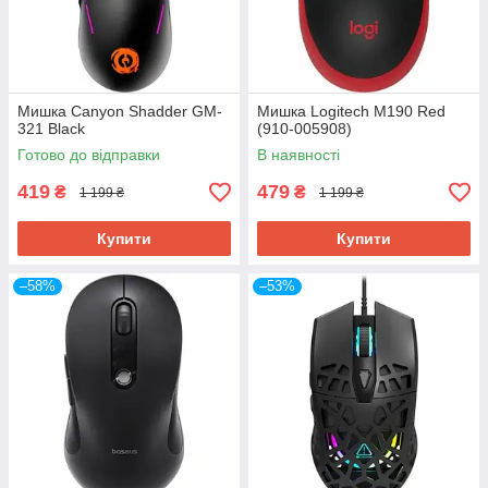
Мишка Canyon Shadder GM-
Мишка Logitech M190 Red
321 Black
(910-005908)
Готово до відправки
В наявності
419
479
₴
₴
1 199 ₴
1 199 ₴
Купити
Купити
–58%
–53%