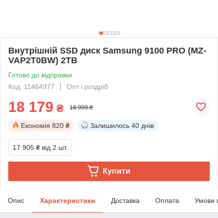
Внутрішній SSD диск Samsung 9100 PRO (MZ-
VAP2T0BW) 2TB
Готово до відправки
Код: 11464977
Опт і роздріб
18 179
₴
18 999 ₴
Економія
820 ₴
Залишилось
40 днів
17 905 ₴
від 2 шт.
Купити
Опис
Характеристики
Доставка
Оплата
Умови 