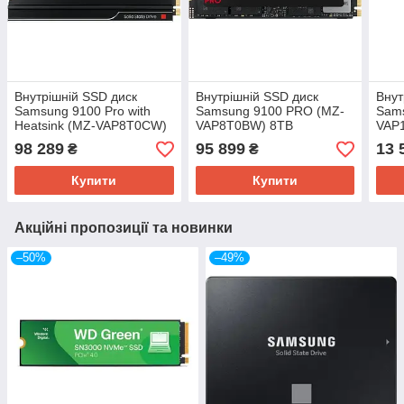
Внутрішній SSD диск
Внутрішній SSD диск
Внут
Samsung 9100 Pro with
Samsung 9100 PRO (MZ-
Sam
Heatsink (MZ-VAP8T0CW)
VAP8T0BW) 8TB
VAP
8TB
98 289
95 899
13 
₴
₴
Купити
Купити
Акційні пропозиції та новинки
–50%
–49%