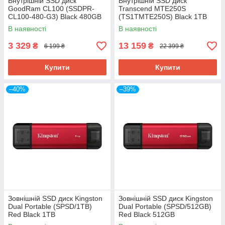
Внутрішній SSD диск
Внутрішній SSD диск
GoodRam CL100 (SSDPR-
Transcend MTE250S
CL100-480-G3) Black 480GB
(TS1TMTE250S) Black 1TB
В наявності
В наявності
3 329
13 159
₴
₴
6 199 ₴
22 399 ₴
Купити
Купити
–40%
–39%
Зовнішній SSD диск Kingston
Зовнішній SSD диск Kingston
Dual Portable (SPSD/1TB)
Dual Portable (SPSD/512GB)
Red Black 1TB
Red Black 512GB