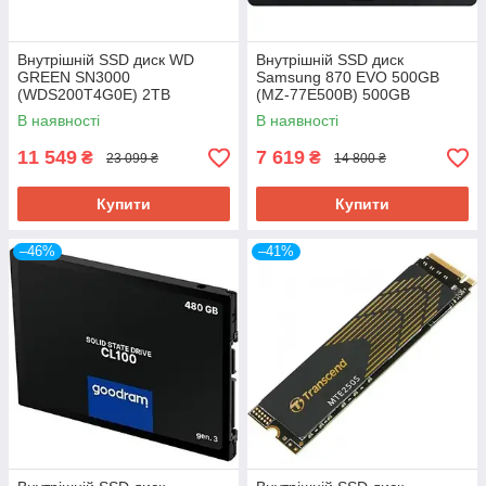
Внутрішній SSD диск WD
Внутрішній SSD диск
GREEN SN3000
Samsung 870 EVO 500GB
(WDS200T4G0E) 2TB
(MZ-77E500B) 500GB
В наявності
В наявності
11 549
7 619
₴
₴
23 099 ₴
14 800 ₴
Купити
Купити
–46%
–41%