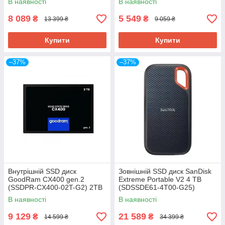
В наявності
В наявності
8 089
5 549
₴
₴
13 399 ₴
9 059 ₴
Купити
Купити
–37%
–37%
Внутрішній SSD диск
Зовнішній SSD диск SanDisk
GoodRam CX400 gen.2
Extreme Portable V2 4 TB
(SSDPR-CX400-02T-G2) 2TB
(SDSSDE61-4T00-G25)
В наявності
В наявності
9 129
21 589
₴
₴
14 599 ₴
34 399 ₴