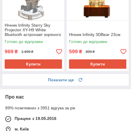
Нічник Infinity Starry Sky
Projector XY-H9 White
Bluetooth астронавт зоряного
Нічник Infinity 3DBear 23см
неба
Готово до відправки
Готово до відправки
969
599
₴
₴
1 499 ₴
899 ₴
Купити
Купити
Показати ще
Про нас
89% позитивних з 3951 відгука за рік
Працює з 19.05.2016
м. Київ