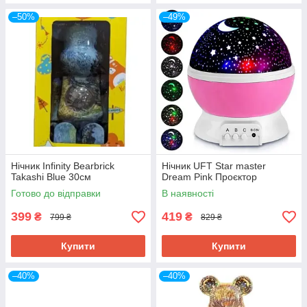
–50%
–49%
Нічник Infinity Bearbrick
Нічник UFT Star master
Takashi Blue 30см
Dream Pink Проєктор
Готово до відправки
В наявності
399
419
₴
₴
799 ₴
829 ₴
Купити
Купити
–40%
–40%