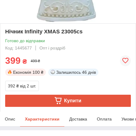
Нічник Infinity XMAS 23005cs
Готово до відправки
Код: 1445677
Опт і роздріб
399
₴
499 ₴
Економія
100 ₴
Залишилось
46 днів
392 ₴
від 2 шт.
Купити
Опис
Характеристики
Доставка
Оплата
Умови 