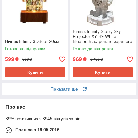
Нічник Infinity Starry Sky
Projector XY-H9 White
Нічник Infinity 3DBear 20см
Bluetooth астронавт зоряного
неба
Готово до відправки
Готово до відправки
599
969
₴
₴
999 ₴
1 499 ₴
Купити
Купити
Показати ще
Про нас
89% позитивних з 3945 відгуків за рік
Працює з 19.05.2016