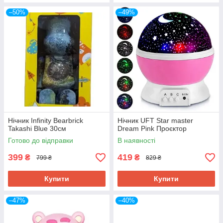
–50%
–49%
Нічник Infinity Bearbrick
Нічник UFT Star master
Takashi Blue 30см
Dream Pink Проєктор
Готово до відправки
В наявності
399
419
₴
₴
799 ₴
829 ₴
Купити
Купити
–47%
–40%