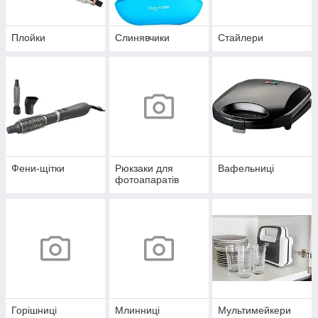
Плойки
Слинявчики
Стайлери
Фени-щітки
Рюкзаки для
Вафельниці
фотоапаратів
Горішниці
Млинниці
Мультимейкери