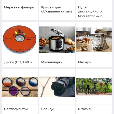
Мережеві фільтри
Кришки для
Пульт
об'єднання єктивів
дистанційного
керування для
фото-відео техніки
Диски (CD, DVD)
Мультиварки
Міксери
Світлофільтри
Бленди
Штативи