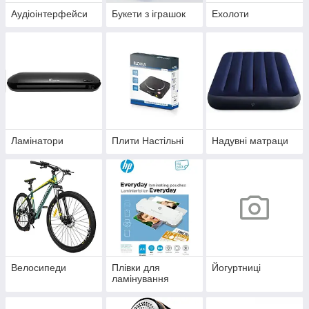
Аудіоінтерфейси
Букети з іграшок
Ехолоти
Ламінатори
Плити Настільні
Надувні матраци
Велосипеди
Плівки для
Йогуртниці
ламінування