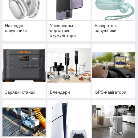
Накладні
Універсальні
Бездротові
навушники
портативні
навушники
акумулятори
(power bank)
Зарядні станції
Блендери
GPS-навігатори