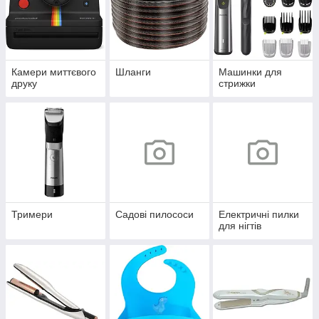
Камери миттєвого
Шланги
Машинки для
друку
стрижки
Тримери
Садові пилососи
Електричні пилки
для нігтів