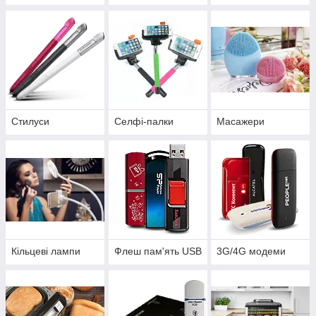
Стилуси
Селфі-палки
Масажери
Кільцеві лампи
Флеш пам'ять USB
3G/4G модеми