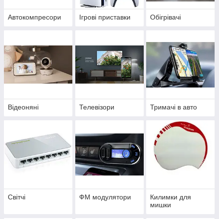
Автокомпресори
Ігрові приставки
Обігрівачі
Відеоняні
Телевізори
Тримачі в авто
Світчі
ФМ модулятори
Килимки для
мишки