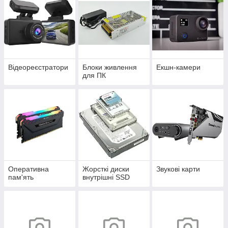
Відеореєстратори
Блоки живлення
Екшн-камери
для ПК
Оперативна
Жорсткі диски
Звукові карти
пам'ять
внутрішні SSD