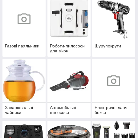
Газові паяльники
Роботи-пилососи
Шурупокрути
для вікон
Заварювальні
Автомобільні
Електричні ланч-
чайники
пилососи
бокси