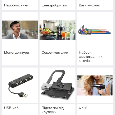
Пароочисники
Електробритви
Ваги кухонні
Моногарнітури
Соковижималки
Набори
шестигранних
ключів
USB-хаб
Підставки під
Фені
ноутбуки