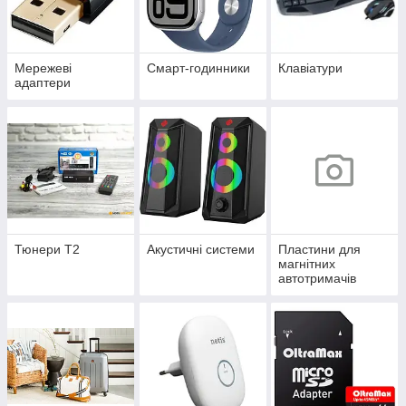
Мережеві
Смарт-годинники
Клавіатури
адаптери
Тюнери Т2
Акустичні системи
Пластини для
магнітних
автотримачів