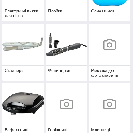
Електричні пилки
Плойки
Слинявчики
для нігтів
Стайлери
Фени-щітки
Рюкзаки для
фотоапаратів
Вафельниці
Горішниці
Млинниці