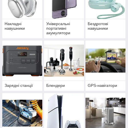
Накладні
Універсальні
Бездротові
навушники
портативні
навушники
акумулятори
(power bank)
Зарядні станції
Блендери
GPS-навігатори