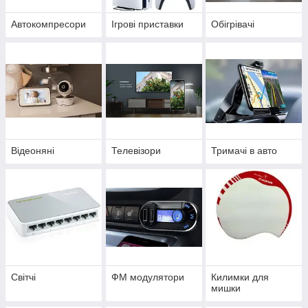
Автокомпресори
Ігрові приставки
Обігрівачі
Відеоняні
Телевізори
Тримачі в авто
Світчі
ФМ модулятори
Килимки для
мишки