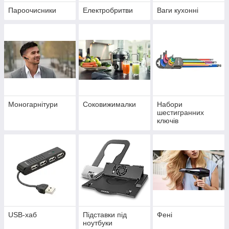
Пароочисники
Електробритви
Ваги кухонні
Моногарнітури
Соковижималки
Набори
шестигранних
ключів
USB-хаб
Підставки під
Фені
ноутбуки