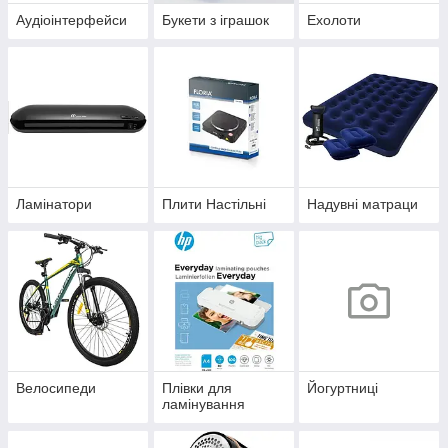
Аудіоінтерфейси
Букети з іграшок
Ехолоти
Ламінатори
Плити Настільні
Надувні матраци
Велосипеди
Плівки для
Йогуртниці
ламінування