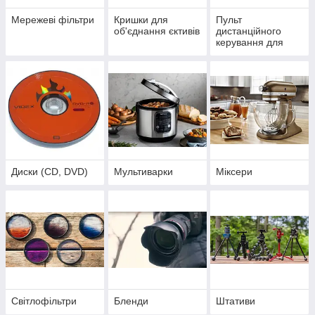
Мережеві фільтри
Кришки для
Пульт
об'єднання єктивів
дистанційного
керування для
фото-відео техніки
Диски (CD, DVD)
Мультиварки
Міксери
Світлофільтри
Бленди
Штативи