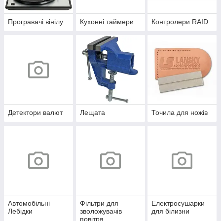
Програвачі вінілу
Кухонні таймери
Контролери RAID
Детектори валют
Лещата
Точила для ножів
Автомобільні
Фільтри для
Електросушарки
Лебідки
зволожувачів
для білизни
повітря