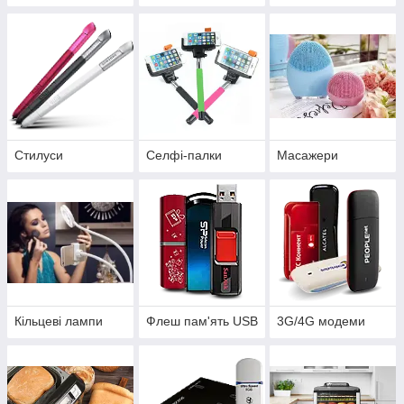
Стилуси
Селфі-палки
Масажери
Кільцеві лампи
Флеш пам'ять USB
3G/4G модеми