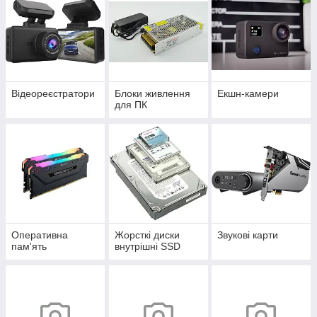
Відеореєстратори
Блоки живлення
Екшн-камери
для ПК
Оперативна
Жорсткі диски
Звукові карти
пам'ять
внутрішні SSD