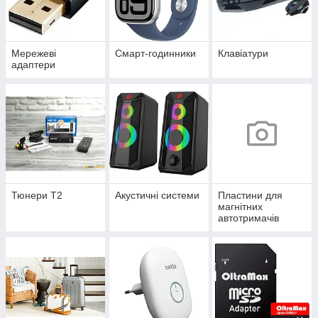
Мережеві
Смарт-годинники
Клавіатури
адаптери
Тюнери Т2
Акустичні системи
Пластини для
магнітних
автотримачів