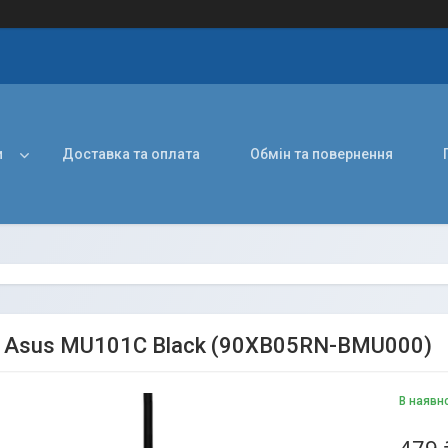
и
Доставка та оплата
Обмін та повернення
Asus MU101C Black (90XB05RN-BMU000)
В наявн