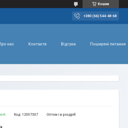
Кошик
+380 (66) 544-48-68
Про нас
Контакти
Відгуки
Поширені питання
ості
Код:
12057307
Оптом і в роздріб