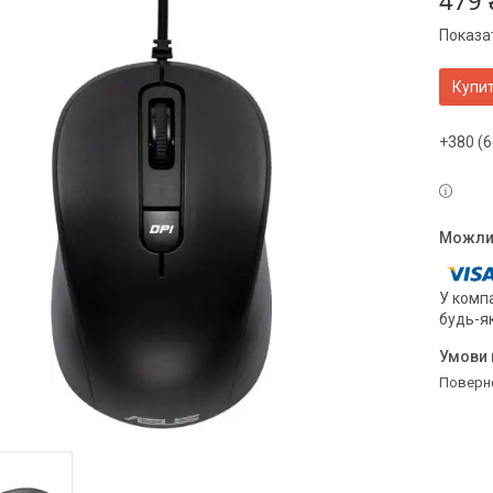
479 
Показат
Купи
+380 (6
У компа
будь-я
поверн