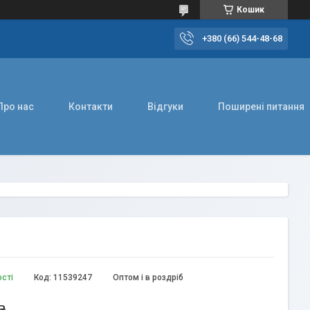
Кошик
+380 (66) 544-48-68
Про нас
Контакти
Відгуки
Поширені питання
ості
Код:
11539247
Оптом і в роздріб