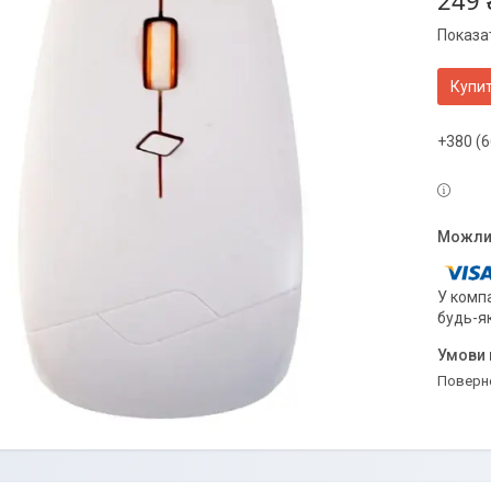
249 
Показат
Купи
+380 (6
У компа
будь-я
поверн