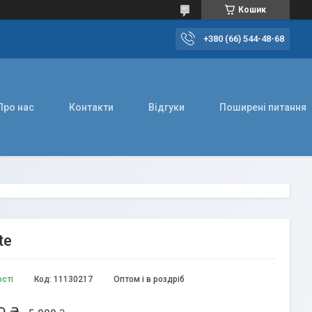
Кошик
+380 (66) 544-48-68
Про нас
Контакти
Відгуки
Поширені питання
te
ості
Код:
11130217
Оптом і в роздріб