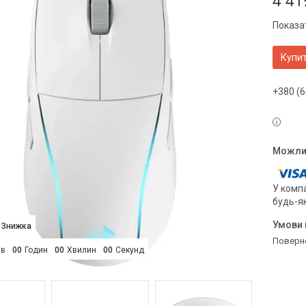
4 41
Показат
Купи
+380 (6
У компа
будь-я
поверн
ів
0
0
Годин
0
0
Хвилин
0
0
Секунд