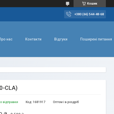
Кошик
+380 (66) 544-48-68
Про нас
Контакти
Відгуки
Поширені питання
0-CLA)
до відправки
Код:
1681917
Оптом і в роздріб