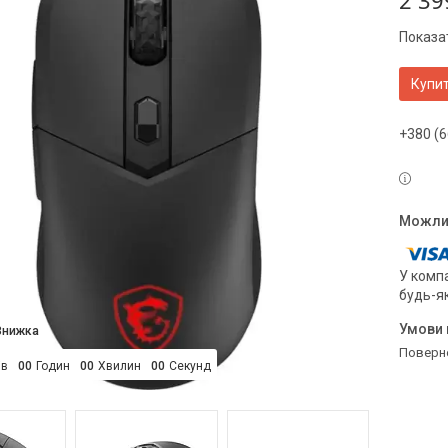
2 39
Показат
Купи
+380 (6
У компа
будь-я
поверн
ів
0
0
Годин
0
0
Хвилин
0
0
Секунд