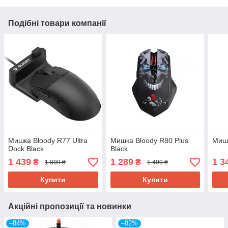
Подібні товари компанії
Мишка Bloody R77 Ultra
Мишка Bloody R80 Plus
Мишк
Dock Black
Black
1 439
1 289
1 3
₴
₴
1 899 ₴
1 499 ₴
Купити
Купити
Акційні пропозиції та новинки
–84%
–82%