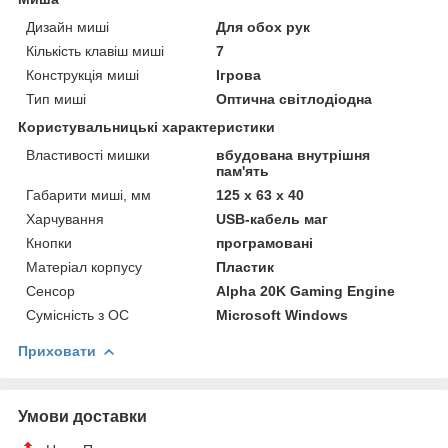
Дизайн миші
Для обох рук
Кількість клавіш миші
7
Конструкція миші
Ігрова
Тип миші
Оптична світлодіодна
Користувальницькі характеристики
Властивості мишки
вбудована внутрішня
пам'ять
Габарити миші, мм
125 х 63 х 40
Харчування
USB-кабель маг
Кнопки
програмовані
Матеріал корпусу
Пластик
Сенсор
Alpha 20K Gaming Engine
Сумісність з ОС
Microsoft Windows
Приховати
Умови доставки