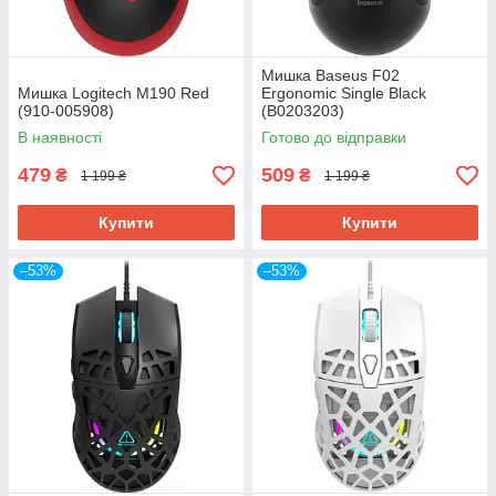
Мишка Baseus F02
Мишка Logitech M190 Red
Ergonomic Single Black
(910-005908)
(B0203203)
В наявності
Готово до відправки
479
509
₴
₴
1 199 ₴
1 199 ₴
Купити
Купити
–53%
–53%