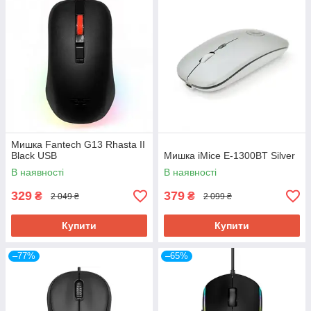
Мишка Fantech G13 Rhasta II
Black USB
Мишка iMice E-1300BT Silver
В наявності
В наявності
329
379
₴
₴
2 049 ₴
2 099 ₴
Купити
Купити
–77%
–65%