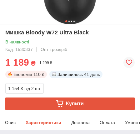
Мишка Bloody W72 Ultra Black
В наявності
Код: 1530337
Опт і роздріб
1 189
₴
1 299 ₴
Економія
110 ₴
Залишилось
41 день
1 154 ₴
від 2 шт.
Купити
Опис
Характеристики
Доставка
Оплата
Умови 