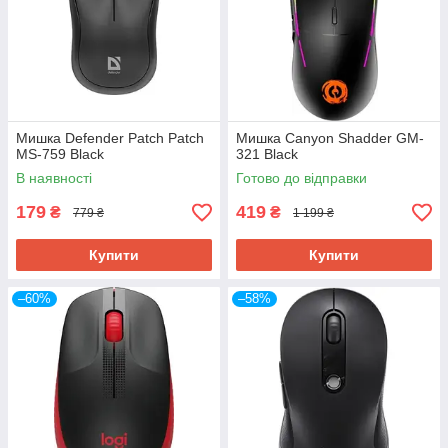
Мишка Defender Patch Patch
Мишка Canyon Shadder GM-
MS-759 Black
321 Black
В наявності
Готово до відправки
179
419
₴
₴
779 ₴
1 199 ₴
Купити
Купити
–60%
–58%