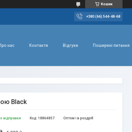
Кошик
+380 (66) 544-48-68
Про нас
Контакти
Відгуки
Поширені питання
кою Black
до відправки
Код:
18864857
Оптом і в роздріб