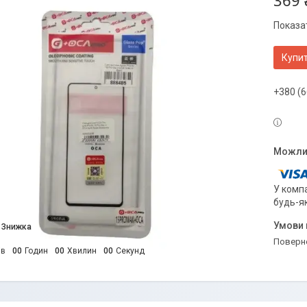
369 
Показат
Купи
+380 (6
У компа
будь-я
поверн
ів
0
0
Годин
0
0
Хвилин
0
0
Секунд