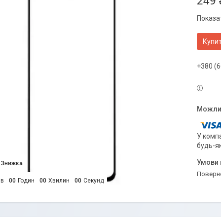
249 
Показат
Купи
+380 (6
У компа
будь-я
поверн
ів
0
0
Годин
0
0
Хвилин
0
0
Секунд