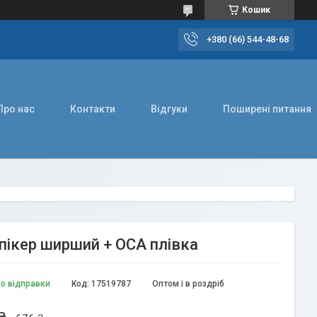
Кошик
+380 (66) 544-48-68
Про нас
Контакти
Відгуки
Поширені питання
спікер ширший + ОСА плівка
до відправки
Код:
17519787
Оптом і в роздріб