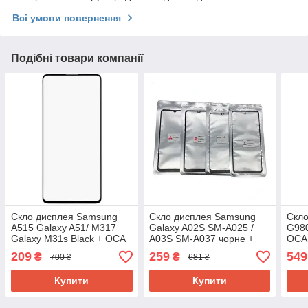
Всі умови повернення
Подібні товари компанії
Скло дисплея Samsung
Скло дисплея Samsung
Скло
A515 Galaxy A51/ M317
Galaxy A02S SM-A025 /
G980
Galaxy M31s Black + ОСА
A03S SM-A037 чорне +
ОСА 
плівка
ОСА плівка
209
259
549
₴
₴
700 ₴
681 ₴
Купити
Купити