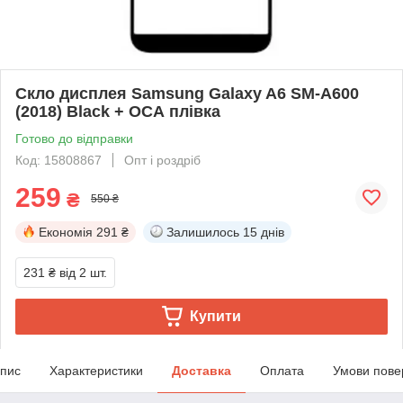
Скло дисплея Samsung Galaxy A6 SM-A600
(2018) Black + ОСА плівка
Готово до відправки
Код: 15808867
Опт і роздріб
259
₴
550 ₴
Економія
291 ₴
Залишилось
15 днів
231 ₴
від 2 шт.
Купити
пис
Характеристики
Доставка
Оплата
Умови пове