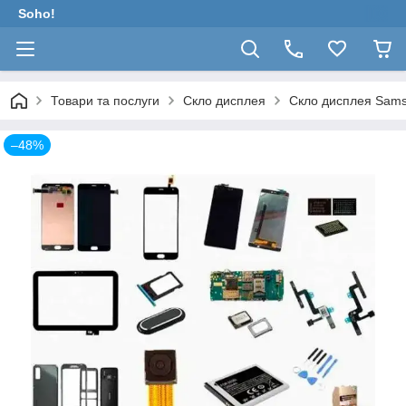
Soho!
Товари та послуги
Скло дисплея
Скло дисплея Sams
–48%