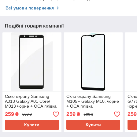
Всі умови повернення
Подібні товари компанії
Скло екрану Samsung
Скло екрану Samsung
Скл
A013 Galaxy A01 Core/
M105F Galaxy M10, чорне
G770
M013 чорне + ОСА плівка
+ ОСА плівка
чорн
259
259
259
₴
₴
500 ₴
500 ₴
Купити
Купити