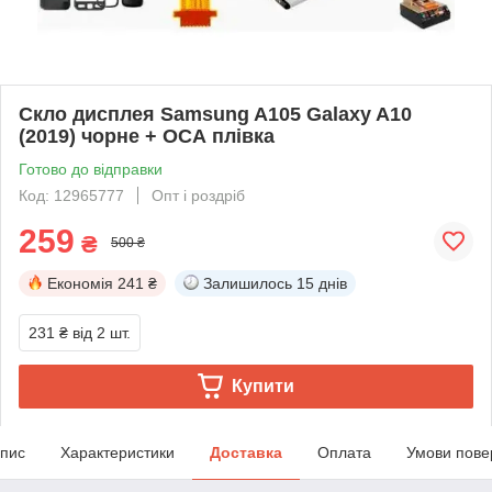
Скло дисплея Samsung A105 Galaxy A10
(2019) чорне + ОСА плівка
Готово до відправки
Код: 12965777
Опт і роздріб
259
₴
500 ₴
Економія
241 ₴
Залишилось
15 днів
231 ₴
від 2 шт.
Купити
пис
Характеристики
Доставка
Оплата
Умови пове