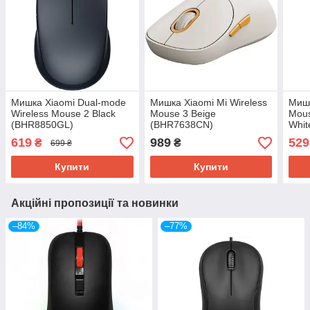
Мишка Xiaomi Dual-mode
Мишка Xiaomi Mi Wireless
Мишк
Wireless Mouse 2 Black
Mouse 3 Beige
Mous
(BHR8850GL)
(BHR7638CN)
Whit
619
989
529
₴
₴
699 ₴
Купити
Купити
Акційні пропозиції та новинки
–84%
–77%