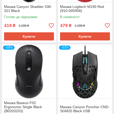
Мишка Canyon Shadder GM-
Мишка Logitech M190 Red
321 Black
(910-005908)
Готово до відправки
В наявності
419
479
₴
₴
1 199 ₴
1 199 ₴
Купити
Купити
–58%
–53%
Мишка Baseus F02
Ergonomic Single Black
Мишка Canyon Puncher CND-
(B0203203)
SGM20 Black USB