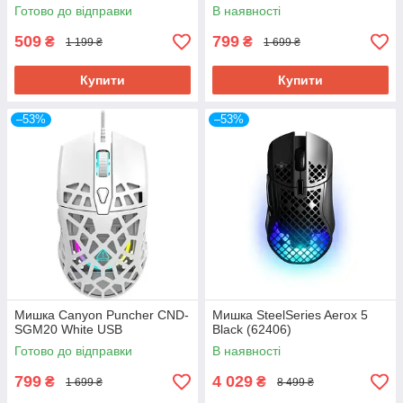
Готово до відправки
В наявності
509
799
₴
₴
1 199 ₴
1 699 ₴
Купити
Купити
–53%
–53%
Мишка Canyon Puncher CND-
Мишка SteelSeries Aerox 5
SGM20 White USB
Black (62406)
Готово до відправки
В наявності
799
4 029
₴
₴
1 699 ₴
8 499 ₴