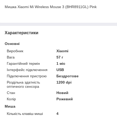
Мишка Xiaomi Mi Wireless Mouse 3 (BHR8911GL) Pink
Характеристики
Основні
Виробник
Xiaomi
Вага
57 г
Гарантійний термін
1 міс
Інтерфейс підключення
USB
Підключення пристрою
Бездротове
Роздільна здатність
1200 dpi
оптичного сенсора
Стан
Новий
Колір
Рожевий
Миша
Кількість клавіш миші
4