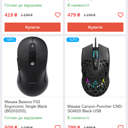
Готово до відправки
В наявності
419
479
₴
₴
1 199 ₴
1 199 ₴
Купити
Купити
–58%
–53%
Мишка Baseus F02
Ergonomic Single Black
Мишка Canyon Puncher CND-
(B0203203)
SGM20 Black USB
Готово до відправки
В наявності
509
799
₴
₴
1 199 ₴
1 699 ₴