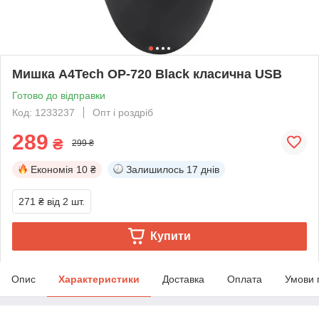
Мишка A4Tech OP-720 Black класична USB
Готово до відправки
Код: 1233237
Опт і роздріб
289
₴
299 ₴
Економія
10 ₴
Залишилось
17 днів
271 ₴
від 2 шт.
Купити
Опис
Характеристики
Доставка
Оплата
Умови 