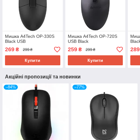
Мишка A4Tech OP-330S
Мишка A4Tech OP-720S
Миш
Black USB
USB Black
Blac
269
259
289
₴
₴
299 ₴
299 ₴
Купити
Купити
Акційні пропозиції та новинки
–84%
–77%