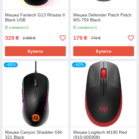
Мишка Fantech G13 Rhasta II
Мишка Defender Patch Patch
Black USB
MS-759 Black
В наявності
В наявності
329
179
₴
₴
2 099 ₴
779 ₴
Купити
Купити
–65%
–60%
Мишка Canyon Shadder GM-
Мишка Logitech M190 Red
321 Black
(910-005908)