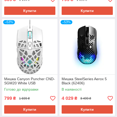
Купити
Купити
–53%
–53%
Мишка Canyon Puncher CND-
Мишка SteelSeries Aerox 5
SGM20 White USB
Black (62406)
Готово до відправки
В наявності
799
4 029
₴
₴
1 699 ₴
8 499 ₴
Купити
Купити