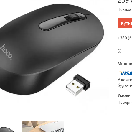
259 
Показат
Купи
+380 (6
У компа
будь-я
поверн