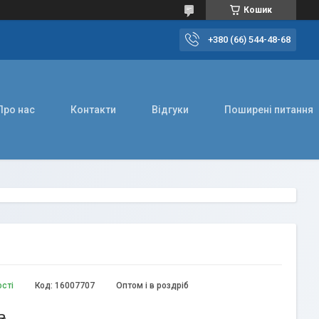
Кошик
+380 (66) 544-48-68
Про нас
Контакти
Відгуки
Поширені питання
ості
Код:
16007707
Оптом і в роздріб