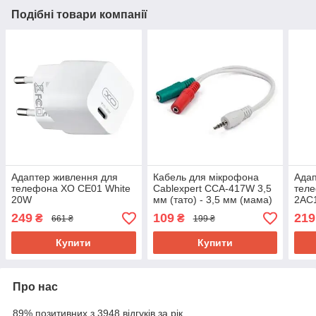
Подібні товари компанії
Адаптер живлення для
Кабель для мікрофона
Адап
телефона XO CE01 White
Cablexpert CCA-417W 3,5
теле
20W
мм (тато) - 3,5 мм (мама)
2AC1
+ мікрофон (мама) 0,1 м
249
109
219
₴
₴
661 ₴
199 ₴
White
Купити
Купити
Про нас
89% позитивних з 3948 відгуків за рік