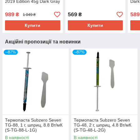
2019 Edition 45g Dark Gray
Dark
989
569
589
₴
₴
1 049 ₴
Купити
Купити
Акційні пропозиції та новинки
–87%
–87%
Термопаста Subzero Seven
Термопаста Subzero Seven
TG-88, 1 г, шприц, 8.8 Вт/мК
TG-48, 2 г, шприц, 4.8 Вт/мК
(S-TG-88-L-1G)
(S-TG-48-L-2G)
В наявності
В наявності