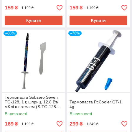
159
159
₴
₴
1 199 ₴
1 199 ₴
Купити
Купити
–86%
–78%
Термопаста Subzero Seven
TG-128, 1 г, шприц, 12.8 Вт/
Термопаста PcCooler GT-1
мК зі шпателем (S-TG-128-L-
4g
1G)
В наявності
В наявності
169
299
₴
₴
1 199 ₴
1 349 ₴